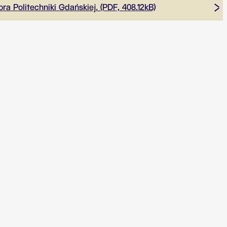
ra Politechniki Gdańskiej.
(PDF, 408.12kB)