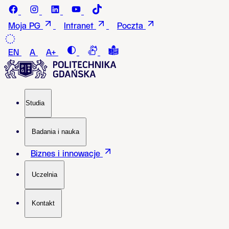
Przejdź do treści
Facebook - Politechnika Gdańska
instagram - Politechnika Gdańska
LinkedIn - Politechnika Gdańska
Youtube - Politechnika Gdańska
Tiktok - Politechnika Gdańska
Moja PG
Intranet
Poczta
Contrast
Connection with a sign language i
Tekst łatwy do czytania i roz
EN
A
A+
Studia
Badania i nauka
Biznes i innowacje
Uczelnia
Kontakt