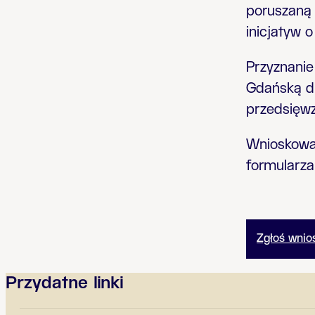
poruszaną 
inicjatyw 
Przyznanie
Gdańską dl
przedsięwz
Wnioskować
formularza
Zgłoś wnio
Przydatne linki