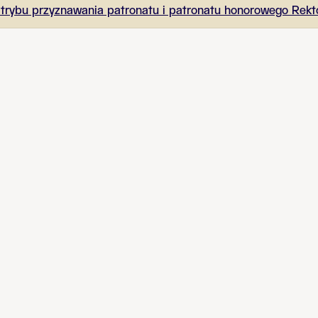
i trybu przyznawania patronatu i patronatu honorowego Rekto