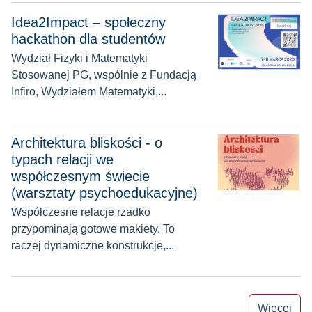
Idea2Impact – społeczny hackathon dla studentów
Idea2Impact – społeczny
hackathon dla studentów
Wydział Fizyki i Matematyki
Stosowanej PG, wspólnie z Fundacją
Infiro, Wydziałem Matematyki,...
Architektura bliskości - o typach relacji we współczesnym ś
Architektura bliskości - o
typach relacji we
współczesnym świecie
(warsztaty psychoedukacyjne)
Współczesne relacje rzadko
przypominają gotowe makiety. To
raczej dynamiczne konstrukcje,...
Więcej