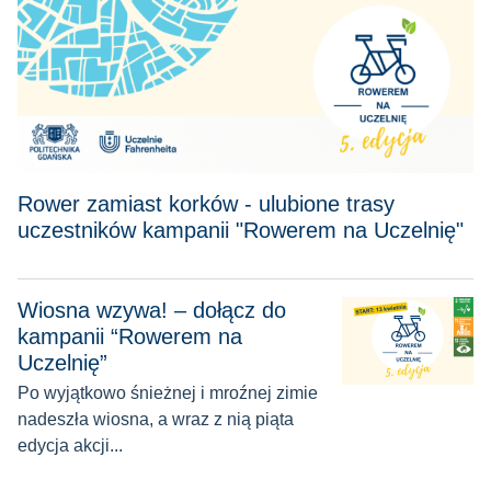
Rower zamiast korków - ulubione trasy
uczestników kampanii "Rowerem na Uczelnię"
Wiosna wzywa! – dołącz do
Wiosna wzywa! – dołącz do kampanii “Rowerem na Uczelnię
kampanii “Rowerem na
Uczelnię”
Po wyjątkowo śnieżnej i mroźnej zimie
nadeszła wiosna, a wraz z nią piąta
edycja akcji...