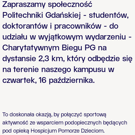
Zapraszamy społeczność
Politechniki Gdańskiej - studentów,
doktorantów i pracowników - do
udziału w wyjątkowym wydarzeniu -
Charytatywnym Biegu PG na
dystansie 2,3 km, który odbędzie się
na terenie naszego kampusu w
czwartek, 16 października.
To doskona
ł
a okazj
ą
, by po
łą
czy
ć
sportow
ą
aktywno
ść
ze wsparciem podopiecznych b
ę
d
ą
cych
pod opiek
ą
Hospicjum Pomorze Dzieciom.