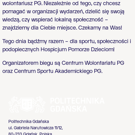
wolontariusz PG. Niezale
ż
nie od tego, czy chcesz
pomaga
ć
w organizacji wydarze
ń
, dzieli
ć
si
ę
swoj
ą
wiedz
ą
, czy wspiera
ć
lokaln
ą
spo
ł
eczno
ść
–
znajdziemy dla Ciebie miejsce. Czekamy na Was!
Tego dnia b
ą
d
ź
my razem – dla sportu, spo
ł
eczno
ś
ci i
podopiecznych Hospicjum Pomorze Dzieciom!
Organizatorem biegu s
ą
Centrum Wolontariatu PG
oraz Centrum Sportu Akademickiego PG.
Politechnika Gdańska
ul. Gabriela Narutowicza 11/12,
80-233 Gdańsk, Polska