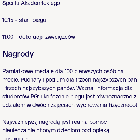
Sportu Akademickiego
10:15 - start biegu
11:00 - dekoracja zwyci
ę
zców
Nagrody
Pami
ą
tkowe medale dla 100 pierwszych osób na
mecie.
Puchary i podium dla trzech najszybszych pa
ń
i trzech najszybszych panów.
Ważna informacja dla
studentów PG
: uko
ń
czenie biegu jest równoznaczne z
udzia
ł
em w dwóch zaj
ę
ciach wychowania fizycznego!
Najwa
ż
niejsz
ą
nagrod
ą
jest realna pomoc
nieuleczalnie chorym dzieciom pod opiek
ą
hospicjum.