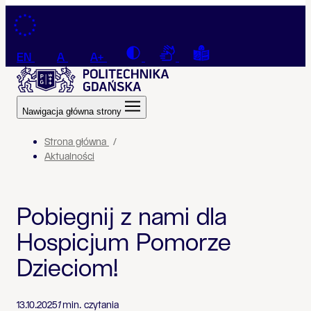
Przejdź do treści
Contrast
Connection with a sign la
Tekst łatwy do czyt
EN
A
A+
Nawigacja główna strony
Strona główna
Aktualności
Pobiegnij z nami dla
Hospicjum Pomorze
Dzieciom!
13.10.2025
1
min. czytania