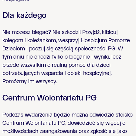
Dla ka
ż
dego
Nie mo
ż
esz biega
ć
? Nie szkodzi! Przyjd
ź
, kibicuj
kolegom i kole
ż
ankom, wesprzyj Hospicjum Pomorze
Dzieciom i poczuj si
ę
cz
ęś
ci
ą
spo
ł
eczno
ś
ci PG. W
tym dniu nie chodzi tylko o bieganie i wyniki, lecz
przede wszystkim o realn
ą
pomoc dla dzieci
potrzebuj
ą
cych wsparcia i opieki hospicyjnej.
Pomó
ż
my im wszyscy.
Centrum Wolontariatu PG
Podczas wydarzenia b
ę
dzie mo
ż
na odwiedzi
ć
stoisko
Centrum Wolontariatu PG, dowiedzie
ć
si
ę
wi
ę
cej o
mo
ż
liwo
ś
ciach zaanga
ż
owania oraz zg
ł
osi
ć
si
ę
jako