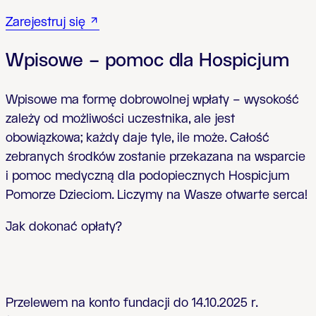
Zarejestruj si
ę
Wpisowe – pomoc dla Hospicjum
Wpisowe ma form
ę
dobrowolnej wp
ł
aty – wysoko
ść
zale
ż
y od mo
ż
liwo
ś
ci uczestnika, ale jest
obowi
ą
zkowa; ka
ż
dy daje tyle, ile mo
ż
e. Ca
ł
o
ść
zebranych
ś
rodków zostanie przekazana na wsparcie
i pomoc medyczn
ą
dla podopiecznych Hospicjum
Pomorze Dzieciom. Liczymy na Wasze otwarte serca!
Jak dokona
ć opłaty?
Przelewem na konto fundacji do 14.10.2025 r.