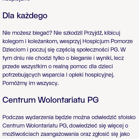
Dla ka
ż
dego
Nie mo
ż
esz biega
ć
? Nie szkodzi! Przyjd
ź
, kibicuj
kolegom i kole
ż
ankom, wesprzyj Hospicjum Pomorze
Dzieciom i poczuj si
ę
cz
ęś
ci
ą
spo
ł
eczno
ś
ci PG. W
tym dniu nie chodzi tylko o bieganie i wyniki, lecz
przede wszystkim o realn
ą
pomoc dla dzieci
potrzebuj
ą
cych wsparcia i opieki hospicyjnej.
Pomó
ż
my im wszyscy.
Centrum Wolontariatu PG
Podczas wydarzenia b
ę
dzie mo
ż
na odwiedzi
ć
stoisko
Centrum Wolontariatu PG, dowiedzie
ć
si
ę
wi
ę
cej o
mo
ż
liwo
ś
ciach zaanga
ż
owania oraz zg
ł
osi
ć
si
ę
jako