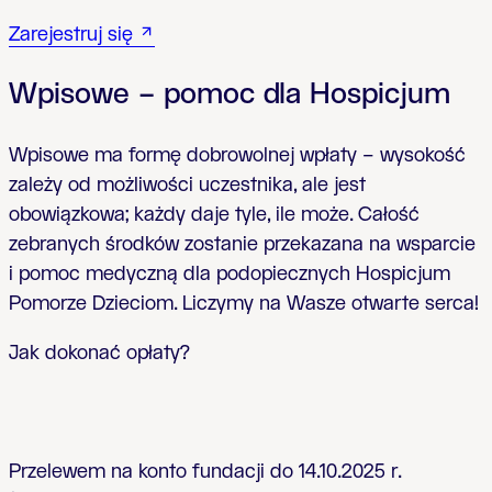
Zarejestruj si
ę
Wpisowe – pomoc dla Hospicjum
Wpisowe ma form
ę
dobrowolnej wp
ł
aty – wysoko
ść
zale
ż
y od mo
ż
liwo
ś
ci uczestnika, ale jest
obowi
ą
zkowa; ka
ż
dy daje tyle, ile mo
ż
e. Ca
ł
o
ść
zebranych
ś
rodków zostanie przekazana na wsparcie
i pomoc medyczn
ą
dla podopiecznych Hospicjum
Pomorze Dzieciom. Liczymy na Wasze otwarte serca!
Jak dokona
ć opłaty?
Przelewem na konto fundacji do 14.10.2025 r.