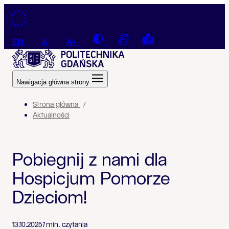
Przejdź do treści
Contrast
Connection with a sign la
Tekst łatwy do czyt
EN
A
A+
Nawigacja główna strony
Strona główna
Aktualności
Pobiegnij z nami dla
Hospicjum Pomorze
Dzieciom!
13.10.2025
1
min. czytania