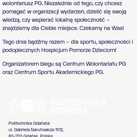
wolontariusz PG. Niezale
ż
nie od tego, czy chcesz
pomaga
ć
w organizacji wydarze
ń
, dzieli
ć
si
ę
swoj
ą
wiedz
ą
, czy wspiera
ć
lokaln
ą
spo
ł
eczno
ść
–
znajdziemy dla Ciebie miejsce. Czekamy na Was!
Tego dnia b
ą
d
ź
my razem – dla sportu, spo
ł
eczno
ś
ci i
podopiecznych Hospicjum Pomorze Dzieciom!
Organizatorem biegu s
ą
Centrum Wolontariatu PG
oraz Centrum Sportu Akademickiego PG.
Politechnika Gdańska
ul. Gabriela Narutowicza 11/12,
80-233 Gdańsk, Polska