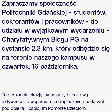
Zapraszamy społeczność
Politechniki Gdańskiej - studentów,
doktorantów i pracowników - do
udziału w wyjątkowym wydarzeniu -
Charytatywnym Biegu PG na
dystansie 2,3 km, który odbędzie się
na terenie naszego kampusu w
czwartek, 16 października.
To doskona
ł
a okazj
ą
, by po
łą
czy
ć
sportow
ą
aktywno
ść
ze wsparciem podopiecznych b
ę
d
ą
cych
pod opiek
ą
Hospicjum Pomorze Dzieciom.