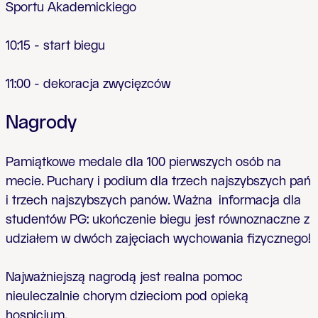
Sportu Akademickiego
10:15 - start biegu
11:00 - dekoracja zwyci
ę
zców
Nagrody
Pami
ą
tkowe medale dla 100 pierwszych osób na
mecie.
Puchary i podium dla trzech najszybszych pa
ń
i trzech najszybszych panów.
Ważna informacja dla
studentów PG
: uko
ń
czenie biegu jest równoznaczne z
udzia
ł
em w dwóch zaj
ę
ciach wychowania fizycznego!
Najwa
ż
niejsz
ą
nagrod
ą
jest realna pomoc
nieuleczalnie chorym dzieciom pod opiek
ą
hospicjum.