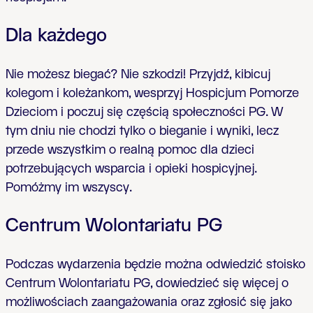
Dla ka
ż
dego
Nie mo
ż
esz biega
ć
? Nie szkodzi! Przyjd
ź
, kibicuj
kolegom i kole
ż
ankom, wesprzyj Hospicjum Pomorze
Dzieciom i poczuj si
ę
cz
ęś
ci
ą
spo
ł
eczno
ś
ci PG. W
tym dniu nie chodzi tylko o bieganie i wyniki, lecz
przede wszystkim o realn
ą
pomoc dla dzieci
potrzebuj
ą
cych wsparcia i opieki hospicyjnej.
Pomó
ż
my im wszyscy.
Centrum Wolontariatu PG
Podczas wydarzenia b
ę
dzie mo
ż
na odwiedzi
ć
stoisko
Centrum Wolontariatu PG, dowiedzie
ć
si
ę
wi
ę
cej o
mo
ż
liwo
ś
ciach zaanga
ż
owania oraz zg
ł
osi
ć
si
ę
jako