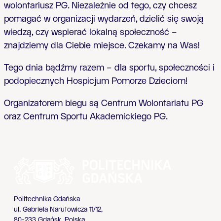
wolontariusz PG. Niezale
ż
nie od tego, czy chcesz
pomaga
ć
w organizacji wydarze
ń
, dzieli
ć
si
ę
swoj
ą
wiedz
ą
, czy wspiera
ć
lokaln
ą
spo
ł
eczno
ść
–
znajdziemy dla Ciebie miejsce. Czekamy na Was!
Tego dnia b
ą
d
ź
my razem – dla sportu, spo
ł
eczno
ś
ci i
podopiecznych Hospicjum Pomorze Dzieciom!
Organizatorem biegu s
ą
Centrum Wolontariatu PG
oraz Centrum Sportu Akademickiego PG.
Politechnika Gdańska
ul. Gabriela Narutowicza 11/12,
80-233 Gdańsk, Polska