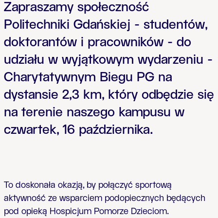
Zapraszamy społeczność
Politechniki Gdańskiej - studentów,
doktorantów i pracowników - do
udziału w wyjątkowym wydarzeniu -
Charytatywnym Biegu PG na
dystansie 2,3 km, który odbędzie się
na terenie naszego kampusu w
czwartek, 16 października.
To doskona
ł
a okazj
ą
, by po
łą
czy
ć
sportow
ą
aktywno
ść
ze wsparciem podopiecznych b
ę
d
ą
cych
pod opiek
ą
Hospicjum Pomorze Dzieciom.