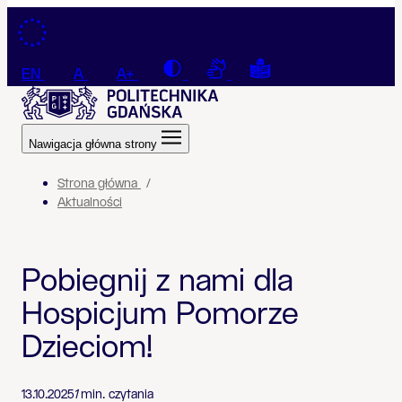
Przejdź do treści
Contrast
Connection with a sign la
Tekst łatwy do czyt
EN
A
A+
Nawigacja główna strony
Strona główna
Aktualności
Pobiegnij z nami dla
Hospicjum Pomorze
Dzieciom!
13.10.2025
1
min. czytania