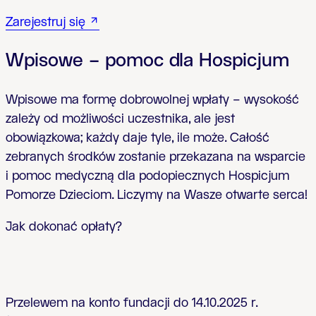
Zarejestruj si
ę
Wpisowe – pomoc dla Hospicjum
Wpisowe ma form
ę
dobrowolnej wp
ł
aty – wysoko
ść
zale
ż
y od mo
ż
liwo
ś
ci uczestnika, ale jest
obowi
ą
zkowa; ka
ż
dy daje tyle, ile mo
ż
e. Ca
ł
o
ść
zebranych
ś
rodków zostanie przekazana na wsparcie
i pomoc medyczn
ą
dla podopiecznych Hospicjum
Pomorze Dzieciom. Liczymy na Wasze otwarte serca!
Jak dokona
ć opłaty?
Przelewem na konto fundacji do 14.10.2025 r.