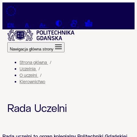
Przejdź do treści
Contrast
Connection with a sign la
Tekst łatwy do czyt
EN
A
A+
Nawigacja główna strony
Strona główna
Uczelnia
O uczelni
Kierownictwo
Rada Uczelni
Rada uczelni to organ kolegialny Politechniki Gdańskiej,