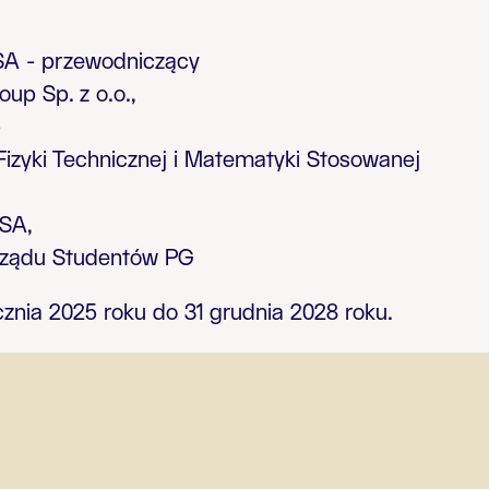
SA - przewodniczący
up Sp. z o.o.,
p
 Fizyki Technicznej i Matematyki Stosowanej
SA,
rządu Studentów PG
znia 2025 roku do 31 grudnia 2028 roku.