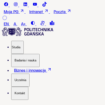
Przejdź do treści
Facebook - Politechnika Gdańska
instagram - Politechnika Gdańska
LinkedIn - Politechnika Gdańska
Youtube - Politechnika Gdańska
Tiktok - Politechnika Gdańska
Moja PG
Intranet
Poczta
Contrast
Connection with a sign language i
Tekst łatwy do czytania i roz
EN
A
A+
Studia
Badania i nauka
Biznes i innowacje
Uczelnia
Kontakt