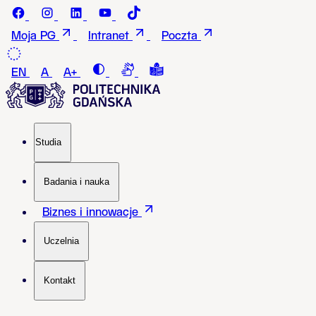
Przejdź do treści
Facebook - Politechnika Gdańska
instagram - Politechnika Gdańska
LinkedIn - Politechnika Gdańska
Youtube - Politechnika Gdańska
Tiktok - Politechnika Gdańska
Moja PG
Intranet
Poczta
Contrast
Connection with a sign language i
Tekst łatwy do czytania i roz
EN
A
A+
Studia
Badania i nauka
Biznes i innowacje
Uczelnia
Kontakt