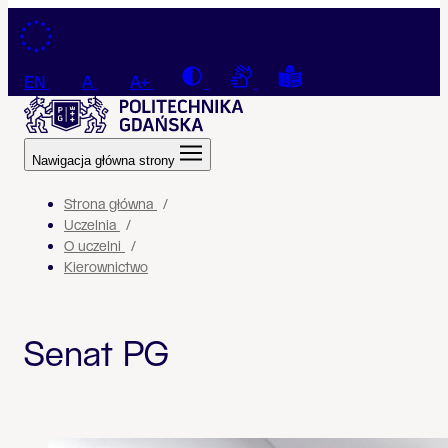
Przejdź do treści
Contrast
Connection with a sign la
Tekst łatwy do czyt
EN
A
A+
Nawigacja główna strony
Strona główna
Uczelnia
O uczelni
Kierownictwo
Senat PG