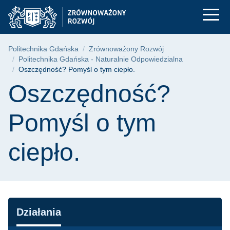
Oszczędność? Pomyśl
Przejdź
Przejdź
Przejdź
do
do
do
menu
wyszukiwarki
treści
głównego
Ścieżka nawigacyjna
Politechnika Gdańska
Zrównoważony Rozwój
Politechnika Gdańska - Naturalnie Odpowiedzialna
Oszczędność? Pomyśl o tym ciepło.
Treść strony
Oszczędność?
Pomyśl o tym
ciepło.
Nawigacja
Działania