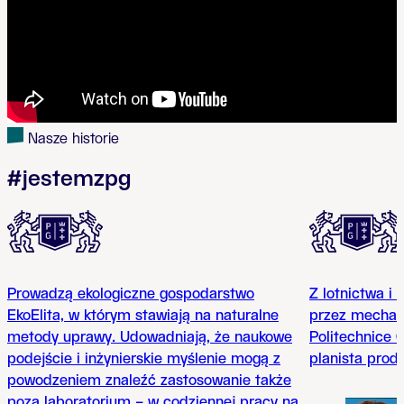
Nasze historie
#jestemzpg
Prowadzą ekologiczne gospodarstwo
Z lotnictwa i
EkoElita, w którym stawiają na naturalne
przez mechan
metody uprawy. Udowadniają, że naukowe
Politechnice 
podejście i inżynierskie myślenie mogą z
planista prod
powodzeniem znaleźć zastosowanie także
poza laboratorium – w codziennej pracy na