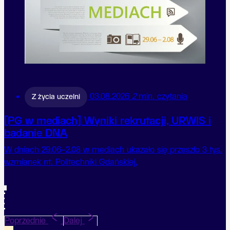
03.08.2026
2
min. czytania
Z życia uczelni
[PG w mediach] Wyniki rekrutacji, URWIS i
badanie DNA
W dniach 29.06–2.08 w mediach ukazało się przeszło 3 tys.
wzmianek nt. Politechniki Gdańskiej.
1
2
3
4
5
Poprzednie
Dalej