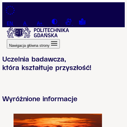
Przejdź do treści
Contrast
Connection with a sign la
Tekst łatwy do czyt
EN
A
A+
Nawigacja główna strony
Uczelnia badawcza,
która kształtuje przyszłość!
Wyróżnione informacje