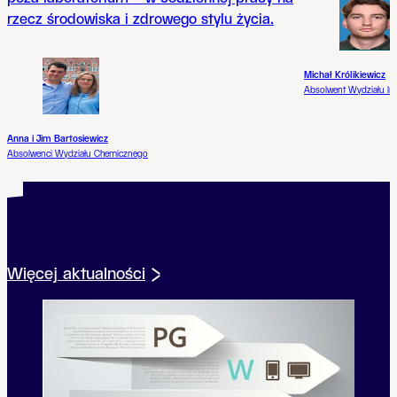
rzecz środowiska i zdrowego stylu życia.
Michał Królikiewicz
Absolwent Wydziału Inż
Anna i Jim Bartosiewicz
Absolwenci Wydziału Chemicznego
Z życia uczelni
Aktualności
Więcej aktualności