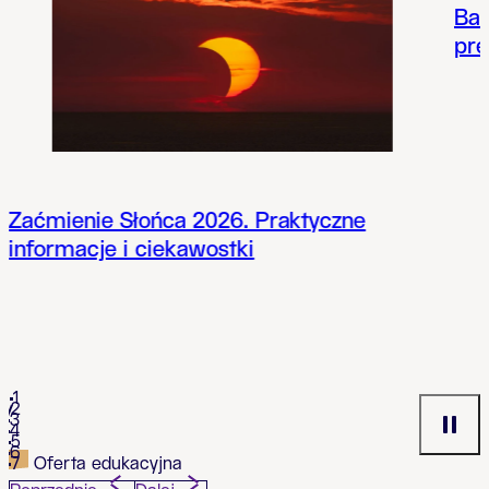
Bad
pre
Zaćmienie Słońca 2026. Praktyczne
informacje i ciekawostki
1
2
3
4
5
6
Oferta edukacyjna
7