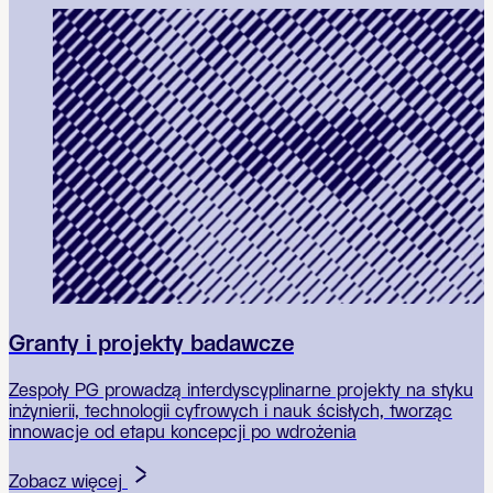
Granty i projekty badawcze
Zespoły PG prowadzą interdyscyplinarne projekty na styku
W
inżynierii, technologii cyfrowych i nauk ścisłych, tworząc
k
innowacje od etapu koncepcji po wdrożenia
g
Zobacz więcej
Z