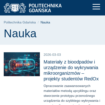
Nauka | Politechnik
Przejdź
Przejdź
Przejdź
do
do
do
menu
wyszukiwarki
treści
głównego
Ścieżka nawigacyjna
Politechnika Gdańska
Nauka
Treść strony
Nauka
2026-03-03
Materiały z bioodpadów i
urządzenie do wykrywania
mikroorganizmów –
projekty studentów RedOx
Opracowanie zaawansowanych
materiałów metodą upcyklingu oraz
stworzenie prototypu przenośnego
urządzenia do szybkiego wykrywania i