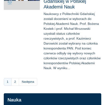
Gdańskiej w Polskiej
Akademii Nauk
Naukowcy z Politechniki Gdańskiej
zostali docenieni w wyborach do
Polskiej Akademii Nauk. Prof. Bożena
Kostek i prof. Michał Mrozowski
uzyskali status członków
rzeczywistych, a prof. Kazimierz
Darowicki został wybrany na członka
korespondenta PAN. Pod koniec
czerwca odbyły się wybory nowych
członków rzeczywistych oraz członków
korespondentów Polskiej Akademii
Nauk. W wyniku...
Stronicowanie
Bieżąca
1
Strona
2
Następna
strona
Nawigacja
Nauka