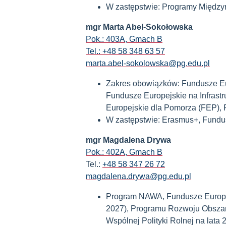
W zastępstwie: Programy Międz
mgr Marta Abel-Sokołowska
Pok.: 403A, Gmach B
Tel.: +48 58 348 63 57
marta.abel-sokolowska@pg.edu.pl
Zakres obowiązków: Fundusze Eu
Fundusze Europejskie na Infrast
Europejskie dla Pomorza (FEP)
W zastępstwie: Erasmus+, Fundu
mgr Magdalena Drywa
Pok.: 402A, Gmach B
Tel.:
+48 58 347 26 72
magdalena.drywa@pg.edu.pl
Program NAWA, Fundusze Europej
2027), Programu Rozwoju Obszar
Wspólnej Polityki Rolnej na lat