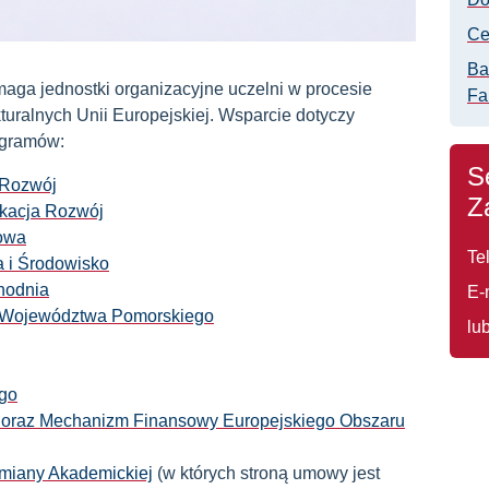
Ce
Ba
aga jednostki organizacyjne uczelni w procesie
Fa
turalnych Unii Europejskiej. Wsparcie dotyczy
ogramów:
S
 Rozwój
Z
kacja Rozwój
rowa
Tel
a i Środowisko
hodnia
E-
 Województwa Pomorskiego
lu
ego
oraz Mechanizm Finansowy Europejskiego Obszaru
miany Akademickiej
(w których stroną umowy jest