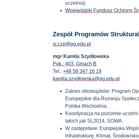
uczelnia)
Wojewódzki Fundusz Ochrony Śr
Zespół Programów Struktural
si.czp@pg.edu.pl
mgr Kamila Szydłowska
Pok.: 403, Gmach B
Tel.:
+48 58 347 16 19
kamila.szydłowska@pg.edu.pl
Zakres obowiązków: Program Ope
Europejskie dla Rozwoju Społec
Polska Wschodnia.
Koordynacja na poziomie uczeln
takich jak SL2014, SOWA.
W zastępstwie: Europejska Wspól
Infrastrukturę, Klimat, Środowis