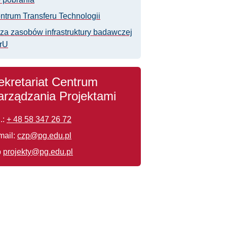
ntrum Transferu Technologii
za zasobów infrastruktury badawczej
rU
ekretariat Centrum
arządzania Projektami
.:
+ 48 58 347 26 72
mail:
czp@pg.edu.pl
b
projekty@pg.edu.pl