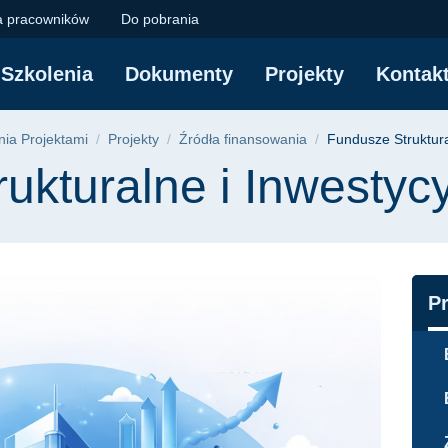
e i Inwestycyjne | P
a pracowników
Do pobrania
Szkolenia
Dokumenty
Projekty
Kontak
yjna
ia Projektami
Projekty
Źródła finansowania
Fundusze Struktura
ukturalne i Inwestyc
N
Pr