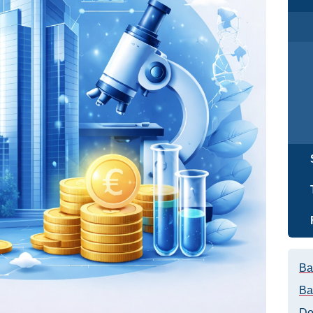
Ba
Ba
Do