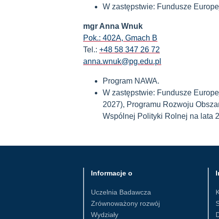
W zastępstwie: Fundusze Europe
mgr Anna Wnuk
Pok.: 402A, Gmach B
Tel.:
+48 58 347 26 72
anna.wnuk@pg.edu.pl
Program NAWA.
W zastępstwie: Fundusze Europej
2027), Programu Rozwoju Obszar
Wspólnej Polityki Rolnej na lat
Informacje o
I
Uczelnia Badawcza
Zrównoważony rozwój
S
Wydziały
D