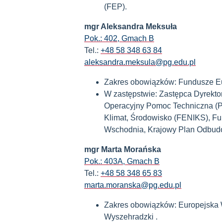
(FEP).
mgr Aleksandra Meksuła
Pok.: 402, Gmach B
Tel.:
+48 58 348 63 84
aleksandra.meksula@pg.edu.pl
Zakres obowiązków: Fundusze Eu
W zastępstwie: Zastępca Dyrekto
Operacyjny Pomoc Techniczna (PO
Klimat, Środowisko (FENIKS), Fu
Wschodnia, Krajowy Plan Odbud
mgr Marta Morańska
Pok.: 403A, Gmach B
Tel.:
+48 58 348 65 83
marta.moranska@pg.edu.pl
Zakres obowiązków: Europejska 
Wyszehradzki .