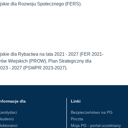
jskie dla Rozwoju Społecznego (FERS).
skie dla Rybactwa na lata 2021 - 2027 (FER 2021-
ów Wiejskich (PROW), Plan Strategiczny dla
a 2023 - 2027 (PSWPR 2023-2027).
nformacje dla
Linki
Kandydaci
Bezpieczeństwo na PG
tudenci
Poczta
oktoranci
Moja PG - portal uczelniany