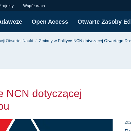
CN dotyczącej Otwar
Projekty
Współpraca
adawcze
Open Access
Otwarte Zasoby Ed
yjna
ji Otwartej Nauki
Zmiany w Polityce NCN dotyczącej Otwartego Do
ce NCN dotyczącej
pu
20