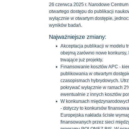
26 czerwca 2025 r. Narodowe Centrum 
otwartego dostępu do publikacji nau
wyłącznie w otwartym dostępie, jedno
wyników badań.
Najważniejsze zmiany:
Akceptacja publikacji w modelu 
obejmą zarówno nowe konkursy, kt
trwające już projekty.
Finansowanie kosztów APC - kier
publikowania w otwartym dostępie
czasopismach hybrydowych. Utrz
pokrywać wyłącznie w ramach 2%
ewentualnie z innych kosztów po
W konkursach międzynarodowych 
- dotyczy to konkursów finansow
Europejska nakłada ścisłe wymag
finansowanych przez sieci mię
programu POLONEZ BIS. W przyp