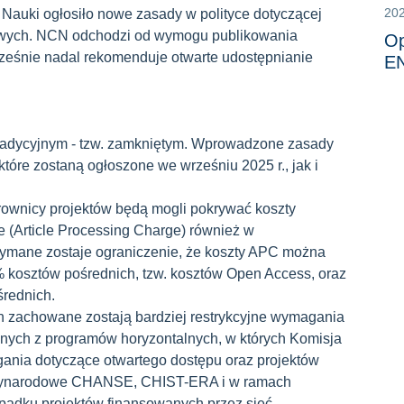
202
Nauki ogłosiło nowe zasady w polityce dotyczącej
kowych. NCN odchodzi od wymogu publikowania
Op
cześnie nadal rekomenduje otwarte udostępnianie
E
tradycyjnym - tzw. zamkniętym. Wprowadzone zasady
óre zostaną ogłoszone we wrześniu 2025 r., jak i
ownicy projektów będą mogli pokrywać koszty
 (Article Processing Charge) również w
ymane zostaje ograniczenie, że koszty APC można
 kosztów pośrednich, tzw. kosztów Open Access, oraz
średnich.
zachowane zostają bardziej restrykcyjne wymagania
anych z programów horyzontalnych, w których Komisja
ania dotyczące otwartego dostępu oraz projektów
dzynarodowe CHANSE, CHIST-ERA i w ramach
adku projektów finansowanych przez sieć