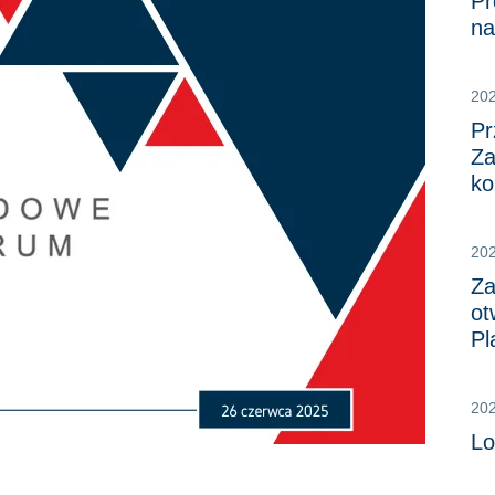
Pr
na
20
Pr
Za
ko
202
Za
ot
Pl
20
Lo