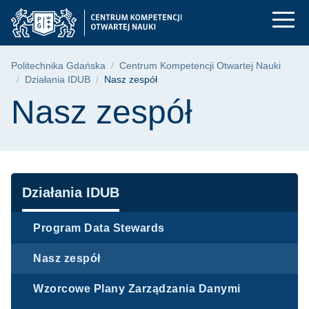
Nasz zespół - Działa
Przejdź
Przejdź
Przejdź
do
do
do
menu
wyszukiwarki
treści
głównego
Ścieżka nawigacyjna
Politechnika Gdańska
Centrum Kompetencji Otwartej Nauki
Działania IDUB
Nasz zespół
Treść strony
Nasz zespół
Nawigacja
Działania IDUB
Program Data Stewards
Nasz zespół
Wzorcowe Plany Zarządzania Danymi