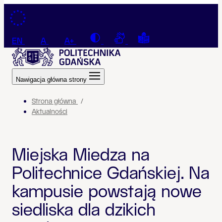
Przejdź do treści
Contrast
Connection with a sign la
Tekst łatwy do czyt
EN
A
A+
Nawigacja główna strony
Strona główna
Aktualności
Miejska Miedza na
Politechnice Gdańskiej. Na
kampusie powstają nowe
siedliska dla dzikich