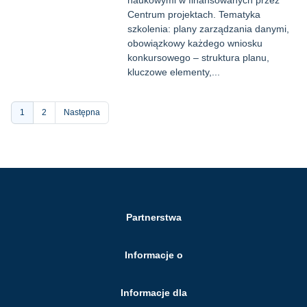
naukowymi w finansowanych przez
Centrum projektach. Tematyka
szkolenia: plany zarządzania danymi,
obowiązkowy każdego wniosku
konkursowego – struktura planu,
kluczowe elementy,...
Stronicowanie
Bieżąca
1
Strona
2
Następna
strona
Partnerstwa
Informacje o
Informacje dla