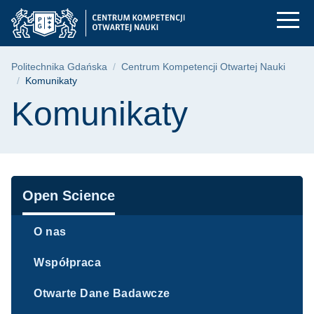
Komunikaty - Centru
Przejdź
Przejdź
Przejdź
do
do
do
menu
wyszukiwarki
treści
głównego
Ścieżka nawigacyjna
Politechnika Gdańska
Centrum Kompetencji Otwartej Nauki
Komunikaty
Treść strony
Komunikaty
Nawigacja
Open Science
O nas
Współpraca
Otwarte Dane Badawcze