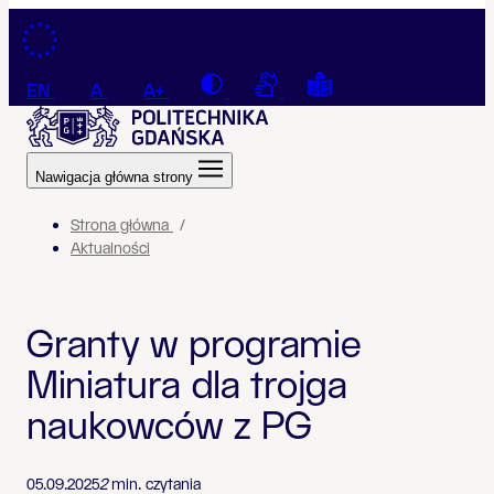
Przejdź do treści
Contrast
Connection with a sign la
Tekst łatwy do czyt
EN
A
A+
Nawigacja główna strony
Strona główna
Aktualności
Granty w programie
Miniatura dla trojga
naukowców z PG
05.09.2025
2
min. czytania