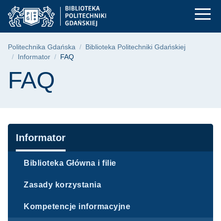
FAQ | Politechnika 
Przejdź
Przejdź
Przejdź
do
do
do
menu
wyszukiwarki
treści
głównego
Ścieżka nawigacyjna
Politechnika Gdańska
Biblioteka Politechniki Gdańskiej
Informator
FAQ
Treść strony
FAQ
Nawigacja
Informator
Biblioteka Główna i filie
Zasady korzystania
Kompetencje informacyjne