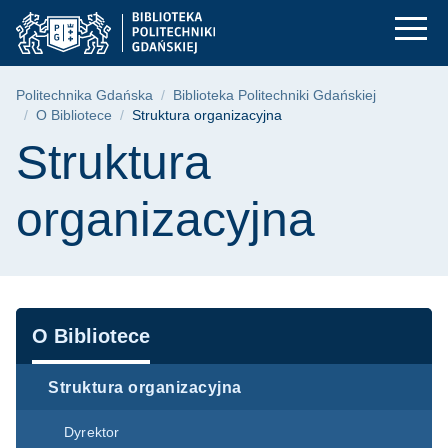
Struktura organizacy
Przejdź
Przejdź
Przejdź
do
do
do
menu
wyszukiwarki
treści
głównego
Ścieżka nawigacyjna
Politechnika Gdańska
Biblioteka Politechniki Gdańskiej
O Bibliotece
Struktura organizacyjna
Treść strony
Struktura
organizacyjna
Nawigacja
O Bibliotece
Struktura organizacyjna
Dyrektor