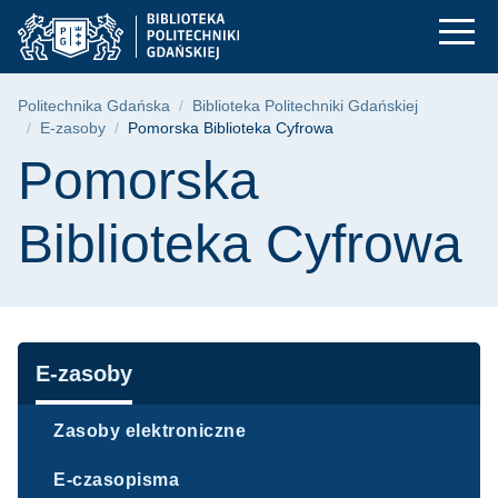
Pomorska Biblioteka
Przejdź
Przejdź
Przejdź
do
do
do
menu
wyszukiwarki
treści
głównego
Ścieżka nawigacyjna
Politechnika Gdańska
Biblioteka Politechniki Gdańskiej
E-zasoby
Pomorska Biblioteka Cyfrowa
Treść strony
Pomorska
Biblioteka Cyfrowa
Nawigacja
E-zasoby
Zasoby elektroniczne
E-czasopisma