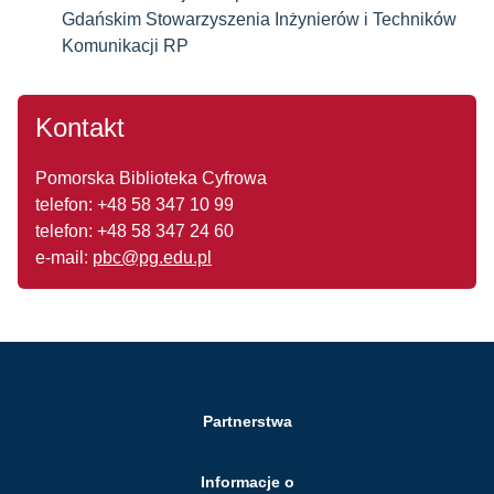
Gdańskim Stowarzyszenia Inżynierów i Techników
Komunikacji RP
Kontakt
Pomorska Biblioteka Cyfrowa
telefon: +48 58 347 10 99
telefon: +48 58 347 24 60
e-mail:
pbc@pg.edu.pl
Partnerstwa
Informacje o