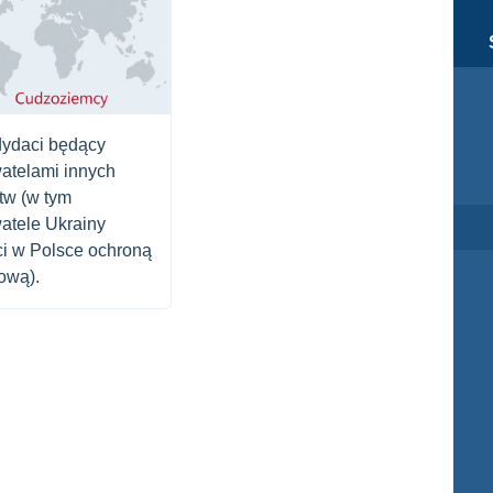
ydaci będący
atelami innych
tw (w tym
atele Ukrainy
ci w Polsce ochroną
ową).