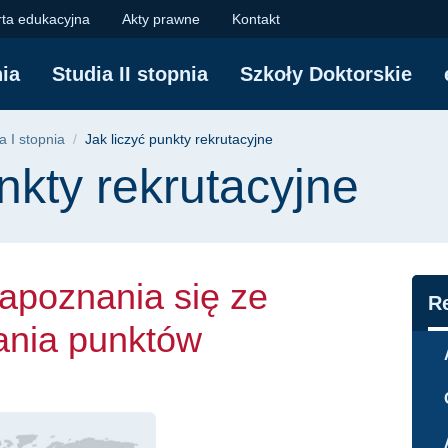
rutacyjne - informacj
rta edukacyjna
Akty prawne
Kontakt
nia
Studia II stopnia
Szkoły Doktorskie
yjna
a I stopnia
Jak liczyć punkty rekrutacyjne
nkty rekrutacyjne
apoznania się ze
N
R
ania punktów