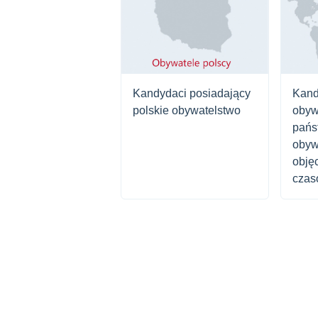
Kandydaci posiadający
Kand
polskie obywatelstwo
obyw
pańs
obyw
obję
czas