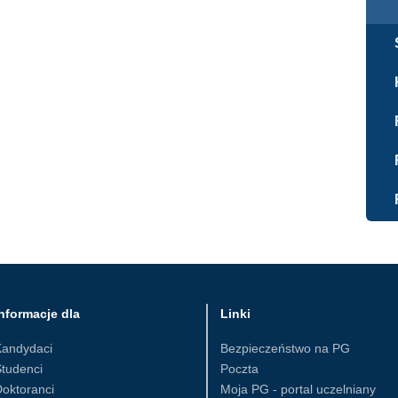
nformacje dla
Linki
Kandydaci
Bezpieczeństwo na PG
tudenci
Poczta
oktoranci
Moja PG - portal uczelniany