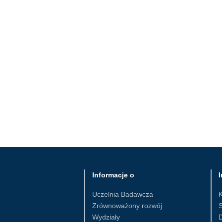
Informacje o
I
Uczelnia Badawcza
Zrównoważony rozwój
S
Wydziały
D