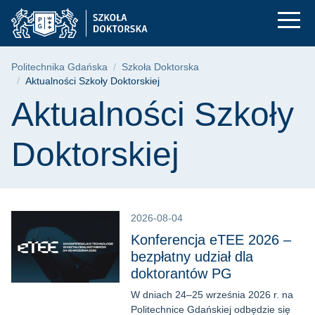
Aktualności Szkoły D
Przejdź
Przejdź
Przejdź
do
do
do
menu
wyszukiwarki
treści
głównego
Ścieżka nawigacyjna
Politechnika Gdańska
Szkoła Doktorska
Aktualności Szkoły Doktorskiej
Treść strony
Aktualności Szkoły
Doktorskiej
2026-08-04
Konferencja eTEE 2026 –
bezpłatny udział dla
doktorantów PG
W dniach 24–25 września 2026 r. na
Politechnice Gdańskiej odbędzie się