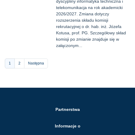
dyscypliny informatyka techniczna i
telekomunikacja na rok akademicki
2026/2027. Zmiana dotyczy
rozszerzenia składu komisji
rekrutacyjnej o dr. hab. inż. Józefa
Kotusa, prof. PG. Szczegółowy skład
komisji po zmianie znajduje się w
załączonym...
Stronicowanie
Bieżąca
1
Strona
2
Następna
strona
Partnerstwa
Informacje o