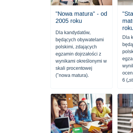
"Nowa matura" - od
"Sta
2005 roku
mat
rok
Dla kandydatów,
Dla 
będących obywatelami
będą
polskimi, zdających
pols
egzamin dojrzałości z
egza
wynikami określonymi w
wyni
skali procentowej
ocen
("nowa matura).
6 („s