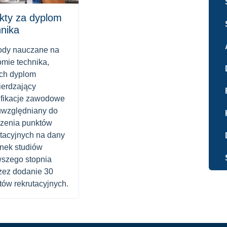
kty za dyplom
hnika
dy nauczane na
omie technika,
ych dyplom
ierdzający
ifikacje zawodowe
 uwzględniany do
czenia punktów
utacyjnych na dany
unek studiów
wszego stopnia
zez dodanie 30
tów rekrutacyjnych.