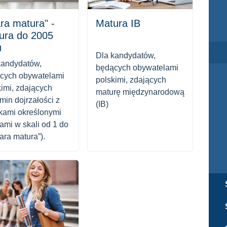
ra matura" -
Matura IB
ura do 2005
u
Dla kandydatów,
kandydatów,
będących obywatelami
cych obywatelami
polskimi, zdających
kimi, zdających
maturę międzynarodową
min dojrzałości z
(IB)
kami określonymi
ami w skali od 1 do
tara matura”).