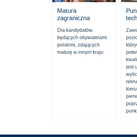
Matura
Pun
zagraniczna
tec
Dla kandydatów,
Zawo
będących obywatelami
pozi
polskimi, zdających
któr
maturę w innym kraju
potw
kwal
jest
wyli
rekr
kier
pier
popr
punk