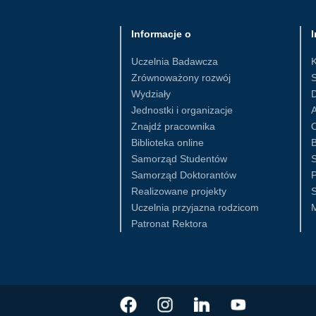
Informacje o
I
Uczelnia Badawcza
Zrównoważony rozwój
S
Wydziały
D
Jednostki i organizacje
Znajdź pracownika
Biblioteka online
B
Samorząd Studentów
S
Samorząd Doktorantów
Realizowane projekty
S
Uczelnia przyjazna rodzicom
Patronat Rektora