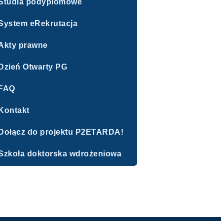
Studia podyplomowe
System eRekrutacja
Akty prawne
Dzień Otwarty PG
FAQ
Kontakt
Dołącz do projektu P2ETARDA!
Szkoła doktorska wdrożeniowa