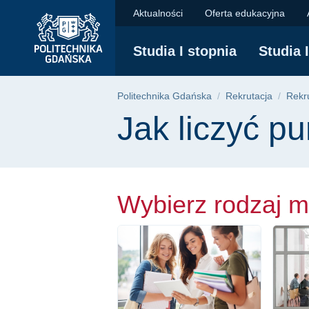
Jak liczyć punkty rek
Przejdź
Przejdź
Przejdź
Aktualności
Oferta edukacyjna
do
do
do
menu
wyszukiwarki
treści
Studia I stopnia
Studia 
głównego
Ścieżka nawigac
Politechnika Gdańska
Rekrutacja
Rekru
Treść strony
Jak liczyć pu
Wybierz rodzaj m