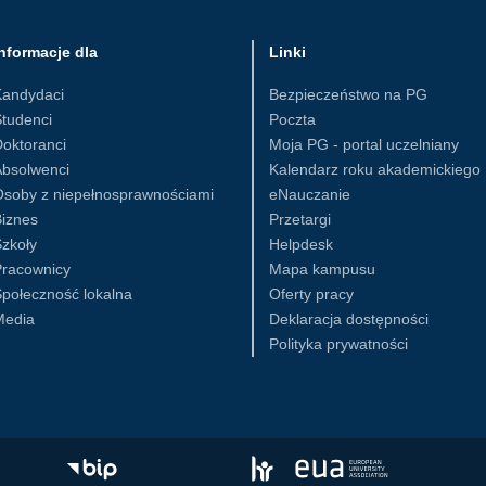
nformacje dla
Linki
Kandydaci
Bezpieczeństwo na PG
tudenci
Poczta
oktoranci
Moja PG - portal uczelniany
Absolwenci
Kalendarz roku akademickiego
Osoby z niepełnosprawnościami
eNauczanie
iznes
Przetargi
zkoły
Helpdesk
Pracownicy
Mapa kampusu
połeczność lokalna
Oferty pracy
Media
Deklaracja dostępności
Polityka prywatności