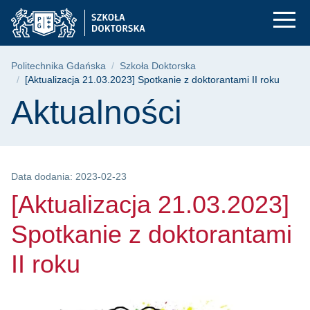
[Aktualizacja 21.03.
Przejdź
Przejdź
Przejdź
do
do
do
menu
wyszukiwarki
treści
głównego
Ścieżka nawigacyjna
Politechnika Gdańska
Szkoła Doktorska
[Aktualizacja 21.03.2023] Spotkanie z doktorantami II roku
Treść strony
Aktualności
Data dodania: 2023-02-23
[Aktualizacja 21.03.2023]
Spotkanie z doktorantami
II roku