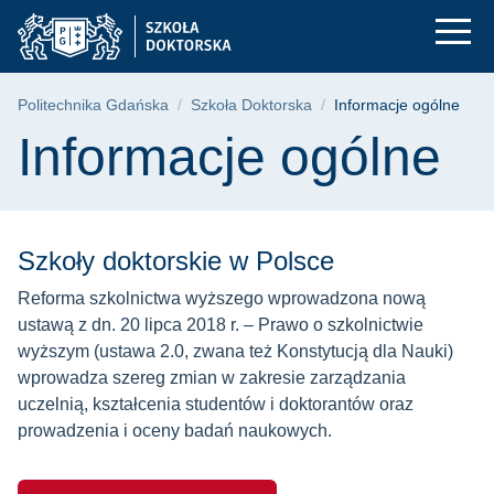
Informacje ogólne | 
Przejdź
Przejdź
Przejdź
do
do
do
menu
wyszukiwarki
treści
głównego
Ścieżka nawigacyjna
Politechnika Gdańska
Szkoła Doktorska
Informacje ogólne
Treść strony
Informacje ogólne
Szkoły doktorskie w Polsce
Reforma szkolnictwa wyższego wprowadzona nową
ustawą z dn. 20 lipca 2018 r. – Prawo o szkolnictwie
wyższym (ustawa 2.0, zwana też Konstytucją dla Nauki)
wprowadza szereg zmian w zakresie zarządzania
uczelnią, kształcenia studentów i doktorantów oraz
prowadzenia i oceny badań naukowych.