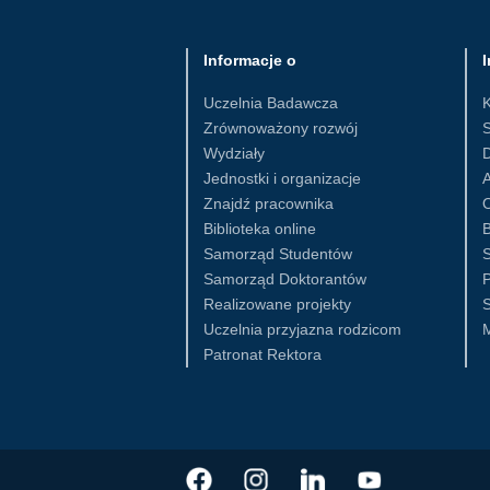
Informacje o
I
Uczelnia Badawcza
Zrównoważony rozwój
S
Wydziały
D
Jednostki i organizacje
Znajdź pracownika
Biblioteka online
B
Samorząd Studentów
S
Samorząd Doktorantów
Realizowane projekty
S
Uczelnia przyjazna rodzicom
Patronat Rektora