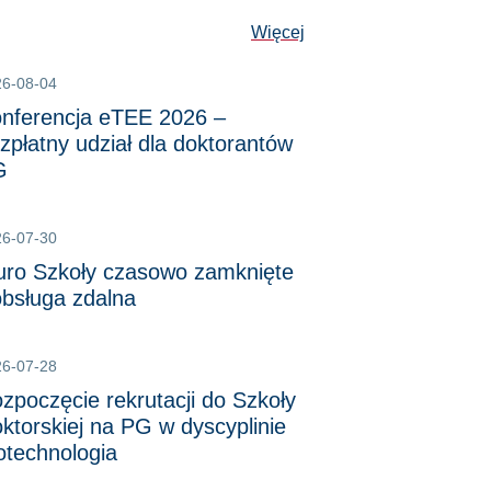
Więcej
26-08-04
nferencja eTEE 2026 –
zpłatny udział dla doktorantów
G
26-07-30
uro Szkoły czasowo zamknięte
obsługa zdalna
26-07-28
zpoczęcie rekrutacji do Szkoły
ktorskiej na PG w dyscyplinie
otechnologia