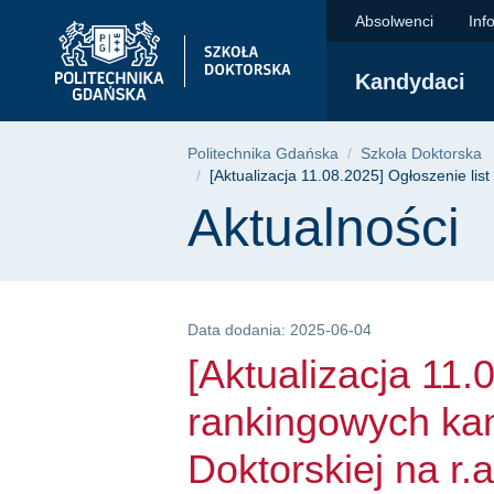
[Aktualizacja 11.08.
Przejdź
Przejdź
Przejdź
Absolwenci
Inf
do
do
do
menu
wyszukiwarki
treści
Kandydaci
głównego
Ścieżka nawigac
Politechnika Gdańska
Szkoła Doktorska
[Aktualizacja 11.08.2025] Ogłoszenie li
Treść strony
Aktualności
Data dodania: 2025-06-04
[Aktualizacja 11.
rankingowych ka
Doktorskiej na r.