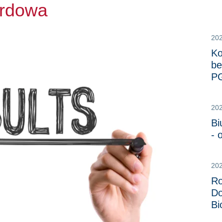
ardowa
20
Ko
be
P
20
Bi
- 
20
Ro
Do
Bi