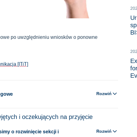
20
Ur
sp
BI
ngowe po uwzględnieniu wniosków o ponowne
20
Ex
nikacja [ITiT]
fo
Ev
Rozwiń
ingowe
jętych i oczekujących na przyjęcie
Rozwiń
my o rozwinięcie sekcji i