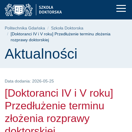
[Doktoranci IV i V r
Przejdź
Przejdź
Przejdź
do
do
do
menu
wyszukiwarki
treści
głównego
Ścieżka nawigacyjna
Politechnika Gdańska
Szkoła Doktorska
[Doktoranci IV i V roku] Przedłużenie terminu złożenia
rozprawy doktorskiej
Treść strony
Aktualności
Data dodania: 2026-05-25
[Doktoranci IV i V roku]
Przedłużenie terminu
złożenia rozprawy
doktorskiej