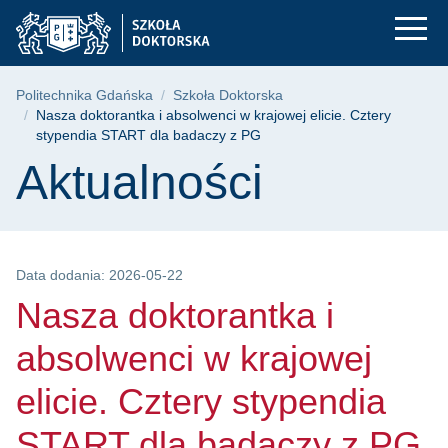
Nasza doktorantka i 
Przejdź
Przejdź
Przejdź
do
do
do
menu
wyszukiwarki
treści
głównego
Ścieżka nawigacyjna
Politechnika Gdańska
Szkoła Doktorska
Nasza doktorantka i absolwenci w krajowej elicie. Cztery
stypendia START dla badaczy z PG
Treść strony
Aktualności
Data dodania: 2026-05-22
Nasza doktorantka i
absolwenci w krajowej
elicie. Cztery stypendia
START dla badaczy z PG