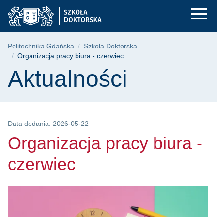
Organizacja pracy bi
Przejdź
Przejdź
Przejdź
do
do
do
menu
wyszukiwarki
treści
głównego
Ścieżka nawigacyjna
Politechnika Gdańska
Szkoła Doktorska
Organizacja pracy biura - czerwiec
Treść strony
Aktualności
Data dodania: 2026-05-22
Organizacja pracy biura -
czerwiec