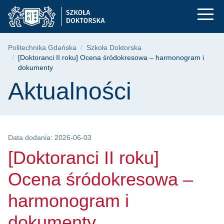
[Doktoranci II roku
Przejdź
Przejdź
Przejdź
do
do
do
menu
wyszukiwarki
treści
głównego
Ścieżka nawigacyjna
Politechnika Gdańska
Szkoła Doktorska
[Doktoranci II roku] Ocena śródokresowa – harmonogram i
dokumenty
Treść strony
Aktualności
Data dodania: 2026-06-03
[Doktoranci II roku]
Ocena śródokresowa –
harmonogram i
dokumenty