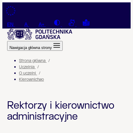
Przejdź do treści
Contrast
Connection with a sign la
Tekst łatwy do czyt
EN
A
A+
Nawigacja główna strony
Strona główna
Uczelnia
O uczelni
Kierownictwo
Rektorzy i kierownictwo
administracyjne