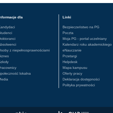
nformacje dla
Linki
Kandydaci
Bezpieczeństwo na PG
tudenci
Poczta
oktoranci
Moja PG - portal uczelniany
Absolwenci
Kalendarz roku akademickiego
Osoby z niepełnosprawnościami
eNauczanie
iznes
Przetargi
zkoły
Helpdesk
Pracownicy
Mapa kampusu
połeczność lokalna
Oferty pracy
Media
Deklaracja dostępności
Polityka prywatności