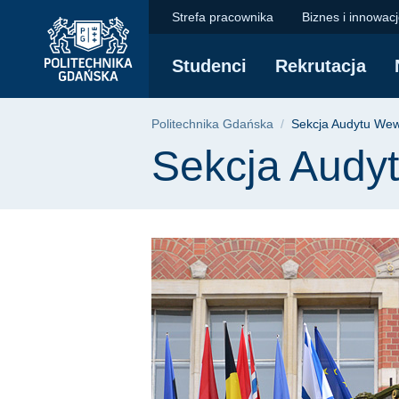
Sekcja Audytu Wewnę
Przejdź
Przejdź
Przejdź
Strefa pracownika
Biznes i innowac
do
do
do
menu
wyszukiwarki
treści
Studenci
Rekrutacja
głównego
Ścieżka nawigac
Politechnika Gdańska
Sekcja Audytu We
Treść strony
Sekcja Audy