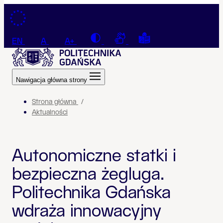
Przejdź do treści
Contrast
Connection with a sign la
Tekst łatwy do czyt
EN
A
A+
Nawigacja główna strony
Strona główna
Aktualności
Autonomiczne statki i
bezpieczna żegluga.
Politechnika Gdańska
wdraża innowacyjny