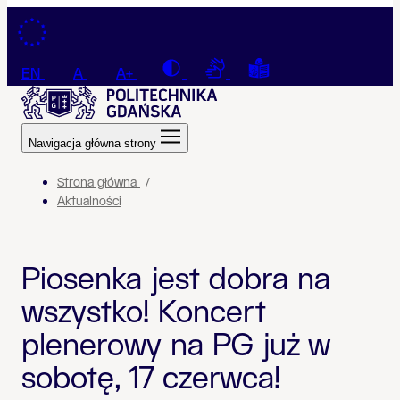
Przejdź do treści
Contrast
Connection with a sign la
Tekst łatwy do czyt
EN
A
A+
Nawigacja główna strony
Strona główna
Aktualności
Piosenka jest dobra na
wszystko! Koncert
plenerowy na PG już w
sobotę, 17 czerwca!