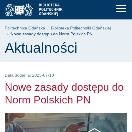
Nowe zasady dostępu
Przejdź
Przejdź
Przejdź
do
do
do
menu
wyszukiwarki
treści
głównego
Ścieżka nawigacyjna
Politechnika Gdańska
Biblioteka Politechniki Gdańskiej
Nowe zasady dostępu do Norm Polskich PN
Treść strony
Aktualności
Data dodania: 2023-07-10
Nowe zasady dostępu do
Norm Polskich PN