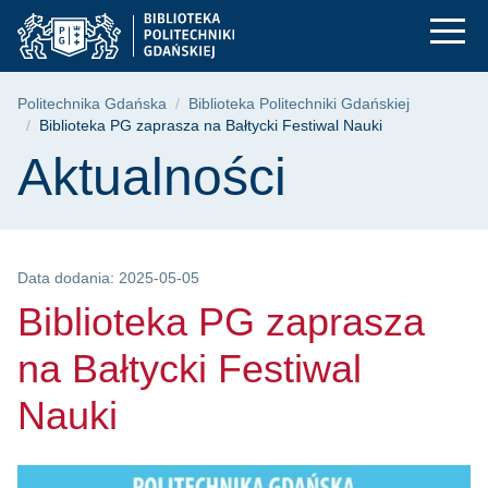
Biblioteka PG zapras
Przejdź
Przejdź
Przejdź
do
do
do
menu
wyszukiwarki
treści
głównego
Ścieżka nawigacyjna
Politechnika Gdańska
Biblioteka Politechniki Gdańskiej
Biblioteka PG zaprasza na Bałtycki Festiwal Nauki
Treść strony
Aktualności
Data dodania: 2025-05-05
Biblioteka PG zaprasza
na Bałtycki Festiwal
Nauki