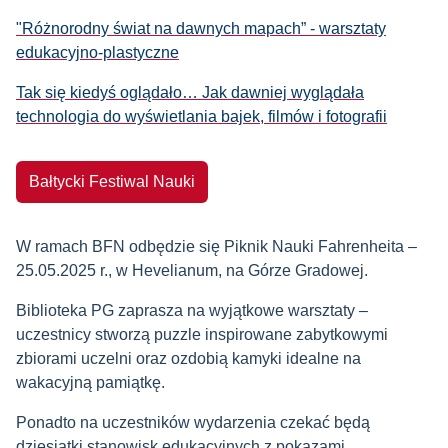
"Różnorodny świat na dawnych mapach” - warsztaty
edukacyjno-plastyczne
Tak się kiedyś oglądało… Jak dawniej wyglądała
technologia do wyświetlania bajek, filmów i fotografii
Bałtycki Festiwal Nauki
W ramach BFN odbędzie się Piknik Nauki Fahrenheita –
25.05.2025 r., w Hevelianum, na Górze Gradowej.
Biblioteka PG zaprasza na wyjątkowe warsztaty –
uczestnicy stworzą puzzle inspirowane zabytkowymi
zbiorami uczelni oraz ozdobią kamyki idealne na
wakacyjną pamiątkę.
Ponadto na uczestników wydarzenia czekać będą
dziesiątki stanowisk edukacyjnych z pokazami,