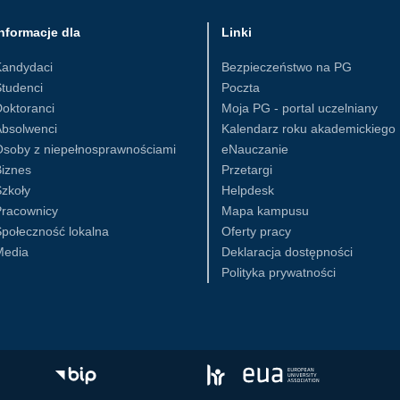
nformacje dla
Linki
Kandydaci
Bezpieczeństwo na PG
tudenci
Poczta
oktoranci
Moja PG - portal uczelniany
Absolwenci
Kalendarz roku akademickiego
Osoby z niepełnosprawnościami
eNauczanie
iznes
Przetargi
zkoły
Helpdesk
Pracownicy
Mapa kampusu
połeczność lokalna
Oferty pracy
Media
Deklaracja dostępności
Polityka prywatności