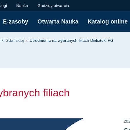
nych filiach Bibliote
ługi
Nauka
Godziny otwarcia
E-zasoby
Otwarta Nauka
Katalog online
yjna
niki Gdańskiej
Utrudnienia na wybranych filiach Biblioteki PG
branych filiach
20