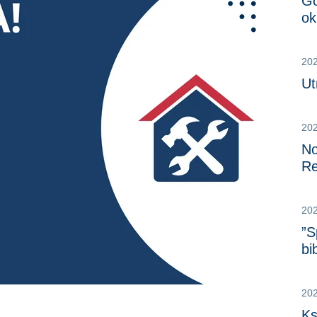
Go
ok
20
Ut
20
No
Re
20
”S
bi
20
Ks