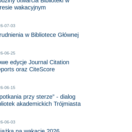
dziny otwarcia Biblioteki w
resie wakacyjnym
26-07-03
rudnienia w Bibliotece Głównej
26-06-25
we edycje Journal Citation
ports oraz CiteScore
26-06-15
potkania przy sterze” - dialog
bliotek akademickich Trójmiasta
26-06-03
iążka na wakacje 2026