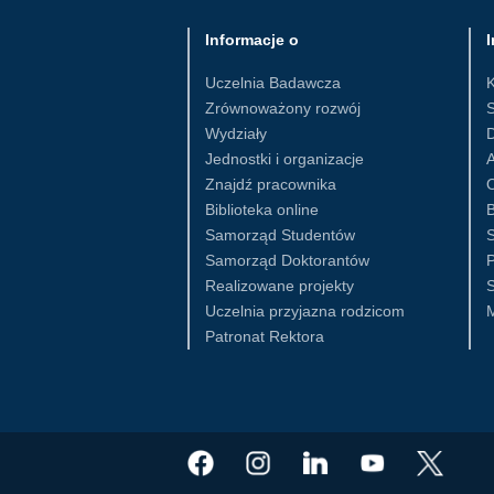
Informacje o
I
Uczelnia Badawcza
Zrównoważony rozwój
S
Wydziały
D
Jednostki i organizacje
Znajdź pracownika
Biblioteka online
B
Samorząd Studentów
S
Samorząd Doktorantów
Realizowane projekty
S
Uczelnia przyjazna rodzicom
Patronat Rektora