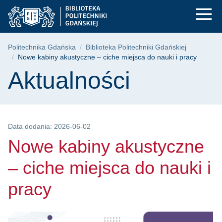
Nowe kabiny akustycz
Przejdź
Przejdź
Przejdź
do
do
do
menu
wyszukiwarki
treści
głównego
Ścieżka nawigacyjna
Politechnika Gdańska
Biblioteka Politechniki Gdańskiej
Nowe kabiny akustyczne – ciche miejsca do nauki i pracy
Treść strony
Aktualności
Data dodania: 2026-06-02
Nowe kabiny akustyczne
– ciche miejsca do nauki i
pracy