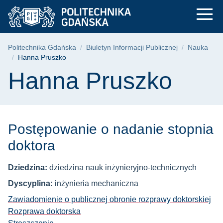
Hanna Pruszko | Pol
Przejdź
Przejdź
Przejdź
do
do
do
menu
wyszukiwarki
treści
głównego
Ścieżka nawigacyjna
Politechnika Gdańska
Biuletyn Informacji Publicznej
Nauka
Hanna Pruszko
Treść strony
Hanna Pruszko
Postępowanie o nadanie stopnia
doktora
Dziedzina:
dziedzina nauk inżynieryjno-technicznych
Dyscyplina:
inżynieria mechaniczna
Zawiadomienie o publicznej obronie rozprawy doktorskiej
Rozprawa doktorska