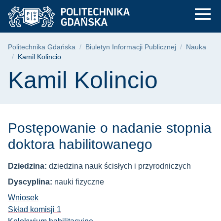
Kamil Kolincio | Pol
Przejdź
Przejdź
Przejdź
do
do
do
menu
wyszukiwarki
treści
głównego
Ścieżka nawigacyjna
Politechnika Gdańska
Biuletyn Informacji Publicznej
Nauka
Kamil Kolincio
Treść strony
Kamil Kolincio
Postępowanie o nadanie stopnia
doktora habilitowanego
Dziedzina:
dziedzina nauk ścisłych i przyrodniczych
Dyscyplina:
nauki fizyczne
Wniosek
Skład komisji 1