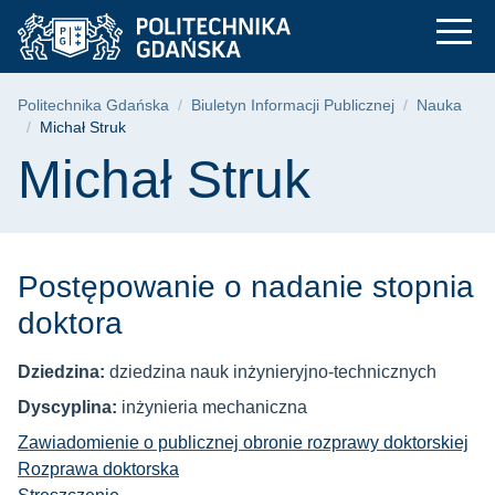
Michał Struk | Polit
Przejdź
Przejdź
Przejdź
do
do
do
menu
wyszukiwarki
treści
głównego
Ścieżka nawigacyjna
Politechnika Gdańska
Biuletyn Informacji Publicznej
Nauka
Michał Struk
Treść strony
Michał Struk
Postępowanie o nadanie stopnia
doktora
Dziedzina:
dziedzina nauk inżynieryjno-technicznych
Dyscyplina:
inżynieria mechaniczna
Zawiadomienie o publicznej obronie rozprawy doktorskiej
Rozprawa doktorska