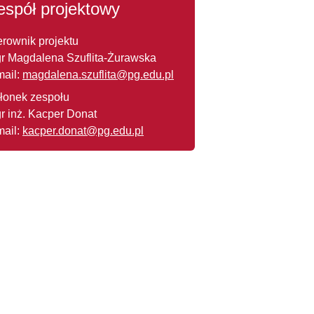
espół projektowy
erownik projektu
r Magdalena Szuflita-Żurawska
mail:
magdalena.szuflita@pg.edu.pl
łonek zespołu
r inż. Kacper Donat
mail:
kacper.donat@pg.edu.pl