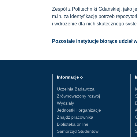
Zespół z Politechniki Gdańskiej, jako 
m.in. za identyfikację potrzeb repozy
i wdrożenie dla nich skutecznego sys
Pozostałe instytucje biorące udział
Informacje o
I
Uczelnia Badawcza
Zrównoważony rozwój
S
Wydziały
D
Jednostki i organizacje
Znajdź pracownika
Biblioteka online
B
Samorząd Studentów
S