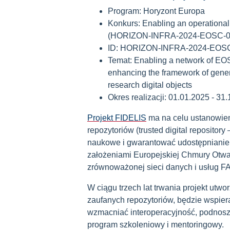
Program: Horyzont Europa
Konkurs: Enabling an operation
(HORIZON-INFRA-2024-EOSC-0
ID: HORIZON-INFRA-2024-EOSC
Temat: Enabling a network of EOS
enhancing the framework of generi
research digital objects
Okres realizacji: 01.01.2025 - 31
Projekt FIDELIS
ma na celu ustanowien
repozytoriów (trusted digital repositor
naukowe i gwarantować udostępnianie 
założeniami Europejskiej Chmury Otwa
zrównoważonej sieci danych i usług FA
W ciągu trzech lat trwania projekt utwo
zaufanych repozytoriów, będzie wspier
wzmacniać interoperacyjność, podnosze
program szkoleniowy i mentoringowy.