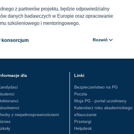
jednego z partnerów projektu, będzie odpowiedzialny
toriów danych badawczych w Europie oraz opracowanie
temu szkoleniowego i mentoringowego.
Rozwiń
 w konsorcjum
nformacje dla
Linki
Kandydaci
Bezpieczeństwo na PG
tudenci
Poczta
oktoranci
Moja PG - portal uczelniany
Absolwenci
Kalendarz roku akademickiego
Osoby z niepełnosprawnościami
eNauczanie
iznes
Przetargi
zkoły
Helpdesk