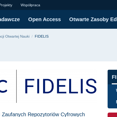
ika Gdańska
Projekty
Współpraca
adawcze
Open Access
Otwarte Zasoby Ed
yjna
ji Otwartej Nauki
FIDELIS
N
F
ci Zaufanych Repozytoriów Cyfrowych