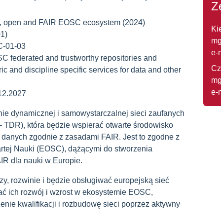
Z
al, open and FAIR EOSC ecosystem (2024)
Ki
1)
mg
-01-03
e-
C federated and trustworthy repositories and
Cz
c and discipline specific services for data and other
mg
e-
.12.2027
ie dynamicznej i samowystarczalnej sieci zaufanych
y – TDR), która będzie wspierać otwarte środowisko
danych zgodnie z zasadami FAIR. Jest to zgodne z
rtej Nauki (EOSC), dążącymi do stworzenia
IR dla nauki w Europie.
rzy, rozwinie i będzie obsługiwać europejską sieć
ać ich rozwój i wzrost w ekosystemie EOSC,
nie kwalifikacji i rozbudowę sieci poprzez aktywny