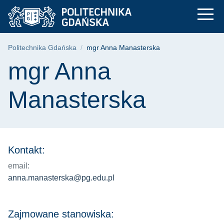
mgr Anna Manastersk
Przejdź
Przejdź
Przejdź
do
do
do
menu
wyszukiwarki
treści
głównego
Ścieżka nawigacyjna
Politechnika Gdańska
mgr Anna Manasterska
Treść strony
mgr Anna
Manasterska
Kontakt:
email:
anna.manasterska@pg.edu.pl
Zajmowane stanowiska: