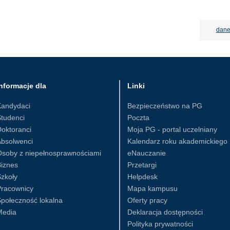
dane
nformacje dla
Linki
Kandydaci
Bezpieczeństwo na PG
tudenci
Poczta
oktoranci
Moja PG - portal uczelniany
Absolwenci
Kalendarz roku akademickiego
Osoby z niepełnosprawnościami
eNauczanie
iznes
Przetargi
zkoły
Helpdesk
Pracownicy
Mapa kampusu
połeczność lokalna
Oferty pracy
Media
Deklaracja dostępności
Polityka prywatności