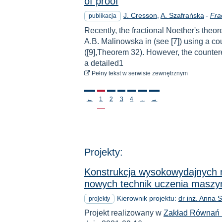
of proof
J. Cresson
A. Szafrańska
-
Fra
publikacja
Recently, the fractional Noether's theo
A.B. Malinowska in (see [7]) using a co
([9],Theorem 32). However, the counter
a detailed1
do pobrania
Pełny tekst
w serwisie zewnętrznym
Stronicowanie
←
1
2
3
4
...
→
Projekty:
Konstrukcja wysokowydajnych m
nowych technik uczenia maszyn
Kierownik projektu:
dr inż. Anna 
projekty
Projekt realizowany w
Zakład Równań 