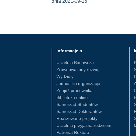
dnia 2021-09-16
Informacje o
I
Uczelnia Badawcza
Zrównoważony rozwój
S
Wydziały
D
Jednostki i organizacje
Znajdź pracownika
Biblioteka online
B
Samorząd Studentów
S
Samorząd Doktorantów
Realizowane projekty
S
Uczelnia przyjazna rodzicom
Patronat Rektora