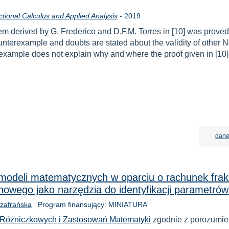
Rok
ctional Calculus and Applied Analysis
-
2019
rem derived by G. Frederico and D.F.M. Torres in [10] was prove
unterexample and doubts are stated about the validity of other N
example does not explain why and where the proof given in [10]
dane
odeli matematycznych w oparciu o rachunek frakc
owego jako narzędzia do identyfikacji parametrów
Szafrańska
Program finansujący: MINIATURA
Różniczkowych i Zastosowań Matematyki
zgodnie z porozumie