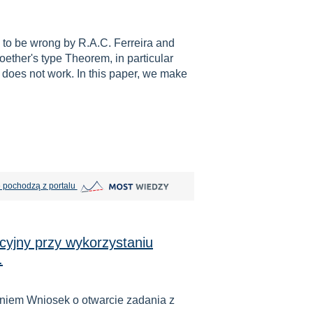
d to be wrong by R.A.C. Ferreira and
oether's type Theorem, in particular
 does not work. In this paper, we make
MOST Wiedzy otwiera się w nowej karcie
 pochodzą z portalu
yjny przy wykorzystaniu
.
niem Wniosek o otwarcie zadania z