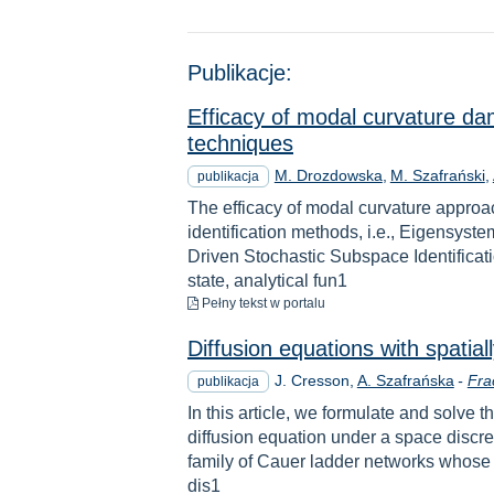
Publikacje:
Efficacy of modal curvature da
techniques
M. Drozdowska
M. Szafrański
publikacja
The efficacy of modal curvature approac
identification methods, i.e., Eigensys
Driven Stochastic Subspace Identificat
state, analytical fun1
do pobrania
Pełny tekst
w portalu
Diffusion equations with spatia
J. Cresson
A. Szafrańska
-
Fra
publikacja
In this article, we formulate and solve t
diffusion equation under a space discre
family of Cauer ladder networks whose con
dis1