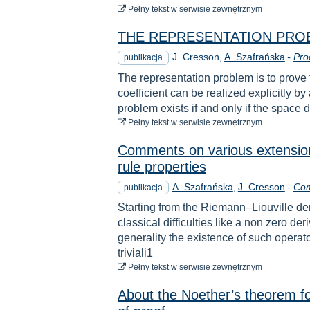
do pobrania
Pełny tekst
w serwisie zewnętrznym
THE REPRESENTATION PROB
J. Cresson
A. Szafrańska
-
Pro
publikacja
The representation problem is to prove t
coefficient can be realized explicitly by
problem exists if and only if the space 
do pobrania
Pełny tekst
w serwisie zewnętrznym
Comments on various extensions
rule properties
A. Szafrańska
J. Cresson
-
Com
publikacja
Starting from the Riemann–Liouville deri
classical difficulties like a non zero de
generality the existence of such opera
triviali1
do pobrania
Pełny tekst
w serwisie zewnętrznym
About the Noether’s theorem fo