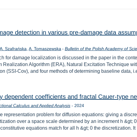
mage detection in various pre-damage data assumpt
A. Szafrańska
A. Tomaszewska
-
Bulletin of the Polish Academy of Sc
h for damage localization is discussed in the paper in the conte
tem Realization Algorithm (ERA), Natural Excitation Technique
ion (SSI-Cov), and four methods of determining baseline data, 
lly dependent coefficients and fractal Cauer-type n
Rok
ctional Calculus and Applied Analysis
-
2024
he representation problem for diffusion equations: giving a discre
tization over a space scale determined by an increment h &gt; 0
stitutive equations match for all h &gt; 0 the discretization. It i