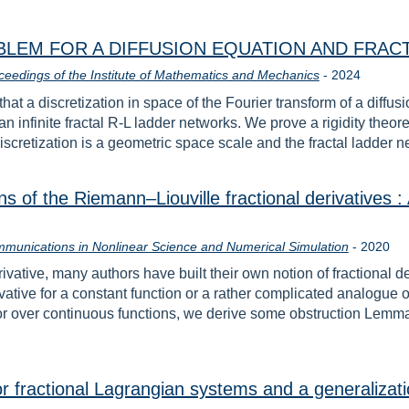
LEM FOR A DIFFUSION EQUATION AND FRAC
Rok
ceedings of the Institute of Mathematics and Mechanics
-
2024
hat a discretization in space of the Fourier transform of a diffus
 an infinite fractal R-L ladder networks. We prove a rigidity theor
discretization is a geometric space scale and the fractal ladder 
 of the Riemann–Liouville fractional derivatives :
Rok
munications in Nonlinear Science and Numerical Simulation
-
2020
vative, many authors have built their own notion of fractional d
rivative for a constant function or a rather complicated analogue of
tor over continuous functions, we derive some obstruction Lemm
r fractional Lagrangian systems and a generalizati