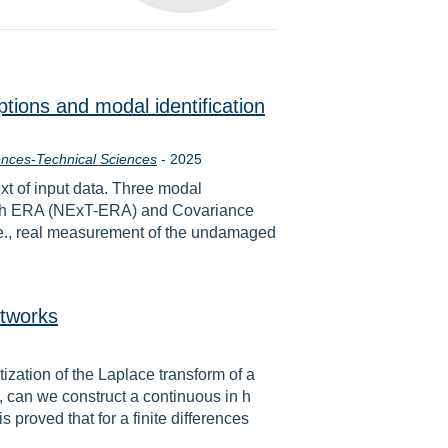
ions and modal identification
Rok
iences-Technical Sciences
-
2025
xt of input data. Three modal
 with ERA (NExT-ERA) and Covariance
i.e., real measurement of the undamaged
etworks
tization of the Laplace transform of a
, can we construct a continuous in h
s proved that for a finite differences