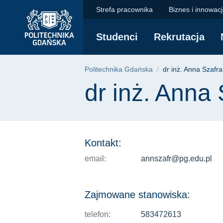
dr inż. Anna Szafrań
Przejdź
Przejdź
Przejdź
Strefa pracownika
Biznes i innowac
do
do
do
menu
wyszukiwarki
treści
Studenci
Rekrutacja
głównego
Ścieżka nawigac
Politechnika Gdańska
dr inż. Anna Szafr
Treść strony
dr inż. Anna
Kontakt:
email:
annszafr@pg.edu.pl
Zajmowane stanowiska:
telefon:
583472613