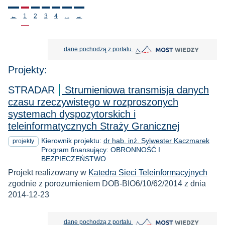
Stronicowanie
←
1
2
3
4
...
→
MOST Wiedzy otwiera się w nowej
dane pochodzą z portalu
Projekty:
STRADAR
Strumieniowa transmisja danych
czasu rzeczywistego w rozproszonych
systemach dyspozytorskich i
teleinformatycznych Straży Granicznej
Kierownik projektu:
dr hab. inż. Sylwester Kaczmarek
projekty
Program finansujący: OBRONNOŚĆ I
BEZPIECZEŃSTWO
Projekt realizowany w
Katedra Sieci Teleinformacyjnych
zgodnie z porozumieniem DOB-BIO6/10/62/2014 z dnia
2014-12-23
MOST Wiedzy otwiera się w nowej
dane pochodzą z portalu