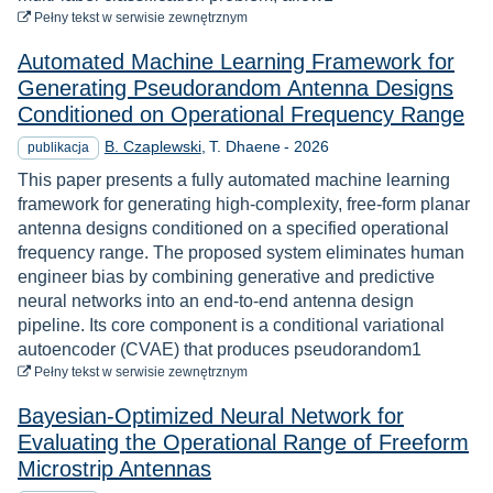
do pobrania
Pełny tekst
w serwisie zewnętrznym
Automated Machine Learning Framework for
Generating Pseudorandom Antenna Designs
Conditioned on Operational Frequency Range
Rok
B. Czaplewski
T. Dhaene
-
2026
publikacja
This paper presents a fully automated machine learning
framework for generating high-complexity, free-form planar
antenna designs conditioned on a specified operational
frequency range. The proposed system eliminates human
engineer bias by combining generative and predictive
neural networks into an end-to-end antenna design
pipeline. Its core component is a conditional variational
autoencoder (CVAE) that produces pseudorandom1
do pobrania
Pełny tekst
w serwisie zewnętrznym
Bayesian-Optimized Neural Network for
Evaluating the Operational Range of Freeform
Microstrip Antennas