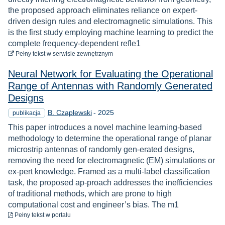
the proposed approach eliminates reliance on expert-
driven design rules and electromagnetic simulations. This
is the first study employing machine learning to predict the
complete frequency-dependent refle1
do pobrania
Pełny tekst
w serwisie zewnętrznym
Neural Network for Evaluating the Operational
Range of Antennas with Randomly Generated
Designs
Rok
B. Czaplewski
-
2025
publikacja
This paper introduces a novel machine learning-based
methodology to determine the operational range of planar
microstrip antennas of randomly gen-erated designs,
removing the need for electromagnetic (EM) simulations or
ex-pert knowledge. Framed as a multi-label classification
task, the proposed ap-proach addresses the inefficiencies
of traditional methods, which are prone to high
computational cost and engineer’s bias. The m1
do pobrania
Pełny tekst
w portalu