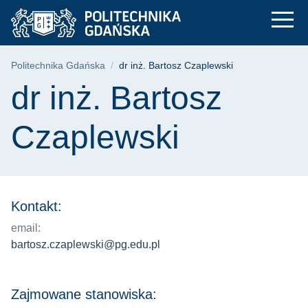
dr inż. Bartosz Czap
Przejdź
Przejdź
Przejdź
do
do
do
menu
wyszukiwarki
treści
głównego
Ścieżka nawigacyjna
Politechnika Gdańska
dr inż. Bartosz Czaplewski
Treść strony
dr inż. Bartosz
Czaplewski
Kontakt:
email:
bartosz.czaplewski@pg.edu.pl
Zajmowane stanowiska: