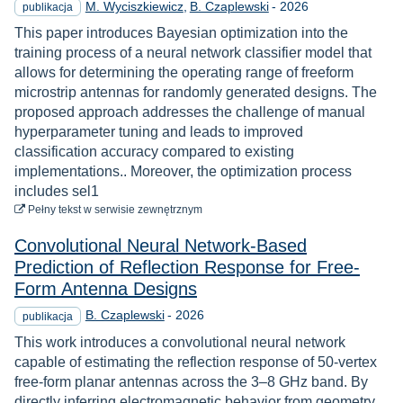
Rok
M. Wyciszkiewicz
B. Czaplewski
-
2026
publikacja
This paper introduces Bayesian optimization into the
training process of a neural network classifier model that
allows for determining the operating range of freeform
microstrip antennas for randomly generated designs. The
proposed approach addresses the challenge of manual
hyperparameter tuning and leads to improved
classification accuracy compared to existing
implementations.. Moreover, the optimization process
includes sel1
do pobrania
Pełny tekst
w serwisie zewnętrznym
Convolutional Neural Network-Based
Prediction of Reflection Response for Free-
Form Antenna Designs
Rok
B. Czaplewski
-
2026
publikacja
This work introduces a convolutional neural network
capable of estimating the reflection response of 50-vertex
free-form planar antennas across the 3–8 GHz band. By
directly inferring electromagnetic behavior from geometry,