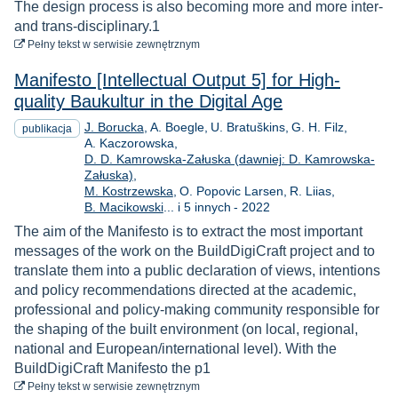
The design process is also becoming more and more inter-
and trans-disciplinary.1
do pobrania
Pełny tekst
w serwisie zewnętrznym
Manifesto [Intellectual Output 5] for High-
quality Baukultur in the Digital Age
J. Borucka
A. Boegle
U. Bratuškins
G. H. Filz
publikacja
A. Kaczorowska
D. D. Kamrowska-Załuska (dawniej: D. Kamrowska-
Załuska)
M. Kostrzewska
O. Popovic Larsen
R. Liias
Rok
B. Macikowski
... i 5 innych
-
2022
The aim of the Manifesto is to extract the most important
messages of the work on the BuildDigiCraft project and to
translate them into a public declaration of views, intentions
and policy recommendations directed at the academic,
professional and policy-making community responsible for
the shaping of the built environment (on local, regional,
national and European/international level). With the
BuildDigiCraft Manifesto the p1
do pobrania
Pełny tekst
w serwisie zewnętrznym