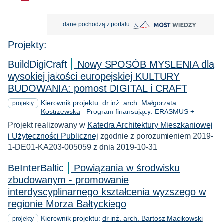
MOST Wiedzy otwiera się w nowej
dane pochodzą z portalu
Projekty:
BuildDigiCraft
Nowy SPOSÓB MYSLENIA dla
wysokiej jakości europejskiej KULTURY
BUDOWANIA: pomost DIGITAL i CRAFT
Kierownik projektu:
dr inż. arch. Małgorzata
projekty
Kostrzewska
Program finansujący: ERASMUS +
Projekt realizowany w
Katedra Architektury Mieszkaniowej
i Użyteczności Publicznej
zgodnie z porozumieniem 2019-
1-DE01-KA203-005059 z dnia 2019-10-31
BeInterBaltic
Powiązania w środwisku
zbudowanym - promowanie
interdyscyplinarnego kształcenia wyższego w
regionie Morza Bałtyckiego
Kierownik projektu:
dr inż. arch. Bartosz Macikowski
projekty