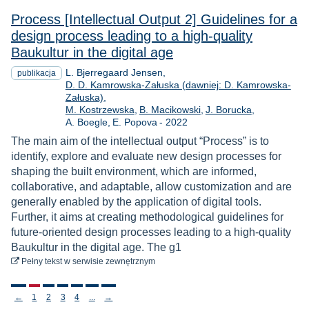
Process [Intellectual Output 2] Guidelines for a
design process leading to a high-quality
Baukultur in the digital age
L. Bjerregaard Jensen
publikacja
D. D. Kamrowska-Załuska (dawniej: D. Kamrowska-
Załuska)
M. Kostrzewska
B. Macikowski
J. Borucka
Rok
A. Boegle
E. Popova
-
2022
The main aim of the intellectual output “Process” is to
identify, explore and evaluate new design processes for
shaping the built environment, which are informed,
collaborative, and adaptable, allow customization and are
generally enabled by the application of digital tools.
Further, it aims at creating methodological guidelines for
future-oriented design processes leading to a high-quality
Baukultur in the digital age. The g1
do pobrania
Pełny tekst
w serwisie zewnętrznym
Stronicowanie
←
1
2
3
4
...
→