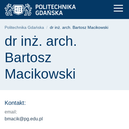
dr inż. arch. Bartos
Przejdź
Przejdź
Przejdź
do
do
do
menu
wyszukiwarki
treści
głównego
Ścieżka nawigacyjna
Politechnika Gdańska
dr inż. arch. Bartosz Macikowski
Treść strony
dr inż. arch.
Bartosz
Macikowski
Kontakt:
email:
bmacik@pg.edu.pl