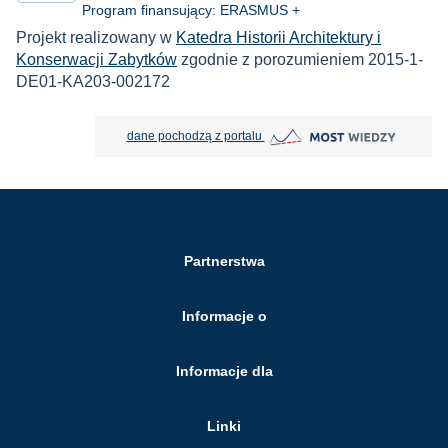
Program finansujący: ERASMUS +
Projekt realizowany w
Katedra Historii Architektury i
Konserwacji Zabytków
zgodnie z porozumieniem 2015-1-
DE01-KA203-002172
MOST Wiedzy otwiera się w nowej
dane pochodzą z portalu
Partnerstwa
Informacje o
Informacje dla
Linki