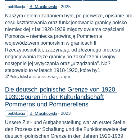
Rok
B. Macikowski
-
2025
publikacja
Naszym celem i zadaniem było, po pierwsze, opisanie pro­
cesu kształtowania oraz funkcjonowania granicy polsko-
niemieckiej z lat 1920-1939 między dwiema częściami
Pomorza – niemiecką prowincją Pommern a
województwem pomorskim w granicach II
Rzeczypospolitej, zaczynając od złożonego procesu
negocjowania tejże granicy po zakończe­niu wojny,
następnie jej wytyczania oraz „urządzania”. Na?
stępowało to w latach 1918-1920, które by1
do pobrania
Pełny tekst
w serwisie zewnętrznym
Die deutsch-polnische Grenze von 1920-
1939:Spuren in der Kulturlandschaft
Pommerns und Pommerellens
Rok
B. Macikowski
-
2023
publikacja
Unsere Ziel- und Aufgabenstellung war an erster Stelle,
den Prozess der Schaffung und die Funktionsweise der
deutsch¬polnischen Grenze in den Jahren 1920-1939