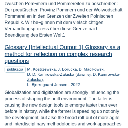
zwischen Pom¬mern und Pommereilen zu beschreiben:
Der preußischen Provinz Pommern und der Woiwodschaft
Pommereilen in den Grenzen der Zweiten Polnischen
Republik. Wir be¬ginnen mit dem vielschichtigen
Verhandlungsprozess über diese Grenze nach
Beendigung des Ersten Welt1
Glossary [Intellectual Output 1] Glossary as a
method for reflection on complex research
questions
M. Kostrzewska
J. Borucka
B. Macikowski
publikacja
D. D. Kamrowska-Załuska (dawniej: D. Kamrowska-
Załuska)
Rok
L. Bjerregaard Jensen
-
2022
Globalization and digitization are strongly influencing the
process of shaping the built environment. The latter is
causing the new design tools to emerge faster than ever
before in history, while the former is speeding up not only
the development, but also the broad roll-out of more agile
and interdisciplinary methodologies and work approaches.