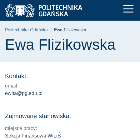
Ewa Flizikowska | P
Przejdź
Przejdź
Przejdź
do
do
do
menu
wyszukiwarki
treści
głównego
Ścieżka nawigacyjna
Politechnika Gdańska
Ewa Flizikowska
Treść strony
Ewa Flizikowska
Kontakt:
email:
ewita@pg.edu.pl
Zajmowane stanowiska:
miejsce pracy:
Sekcja Finansowa WILiŚ