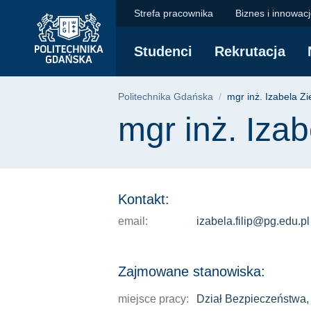
mgr inż. Izabela Zie
Przejdź
Przejdź
Przejdź
Strefa pracownika
Biznes i innowac
do
do
do
menu
wyszukiwarki
treści
Studenci
Rekrutacja
głównego
Ścieżka nawigac
Politechnika Gdańska
mgr inż. Izabela Zi
Treść strony
mgr inż. Izab
Kontakt:
email:
izabela.filip@pg.edu.pl
Zajmowane stanowiska:
miejsce pracy:
Dział Bezpieczeństwa,