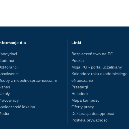
nformacje dla
Linki
Kandydaci
Bezpieczeństwo na PG
tudenci
Poczta
oktoranci
Moja PG - portal uczelniany
Absolwenci
Kalendarz roku akademickiego
Osoby z niepełnosprawnościami
eNauczanie
iznes
Przetargi
zkoły
Helpdesk
Pracownicy
Mapa kampusu
połeczność lokalna
Oferty pracy
Media
Deklaracja dostępności
Polityka prywatności