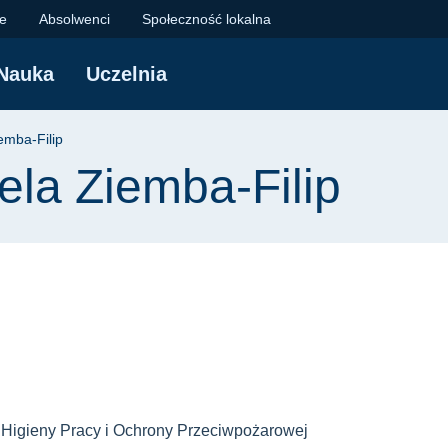
mba-Filip | Politechn
je
Absolwenci
Społeczność lokalna
Nauka
Uczelnia
yjna
emba-Filip
ela Ziemba-Filip
 Higieny Pracy i Ochrony Przeciwpożarowej