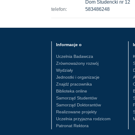
Dom Studencki nr 12
telefon:
583486248
Informacje o
I
Uczelnia Badawcza
Zrównoważony rozwój
S
Wydziały
D
Jednostki i organizacje
Znajdź pracownika
Biblioteka online
B
Samorząd Studentów
S
Samorząd Doktorantów
Realizowane projekty
S
Uczelnia przyjazna rodzicom
Patronat Rektora