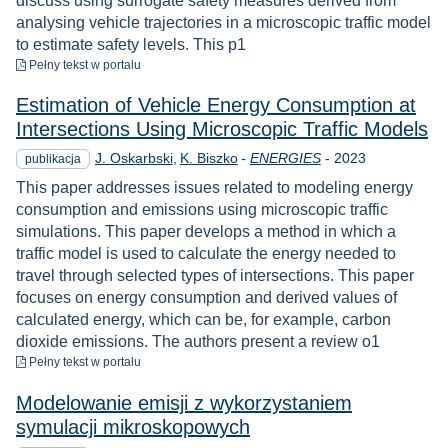
discuss using surrogate safety measures derived from
analysing vehicle trajectories in a microscopic traffic model
to estimate safety levels. This p1
do pobrania
Pełny tekst
w portalu
Estimation of Vehicle Energy Consumption at
Intersections Using Microscopic Traffic Models
Rok
J. Oskarbski
K. Biszko
-
ENERGIES
-
2023
publikacja
This paper addresses issues related to modeling energy
consumption and emissions using microscopic traffic
simulations. This paper develops a method in which a
traffic model is used to calculate the energy needed to
travel through selected types of intersections. This paper
focuses on energy consumption and derived values of
calculated energy, which can be, for example, carbon
dioxide emissions. The authors present a review o1
do pobrania
Pełny tekst
w portalu
Modelowanie emisji z wykorzystaniem
symulacji mikroskopowych