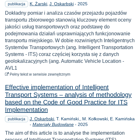
Rok
K. Żarski
J. Oskarbski
-
2025
publikacja
Dokładny pomiar i analiza czasów przejazdu pojazdów
transportu zbiorowego stanowią kluczowy element oceny
jakości usług transportowych oraz podstawę do
podejmowania działań usprawniających funkcjonowanie
transportu miejskiego. W dobie rozwiniętych Inteligentnych
Systemów Transportowych (ang. Intelligent Transportation
Systems - ITS) coraz częściej korzysta się z danych
geolokalizacyjnych (ang. Automatic Vehicle Location -
AVL1
do pobrania
Pełny tekst
w serwisie zewnętrznym
Effective implementation of Intelligent
Transport Systems – analysis of methodology
based on the Code of Good Practice for ITS
Implementation
J. Oskarbski
T. Kamiński,
M. Kołkowski
E. Kamińska
publikacja
Rok
-
Materiały Budowlane
-
2025
The aim of this article is to analyse the implementation
process of Intelligent Transportation Systems (ITS)