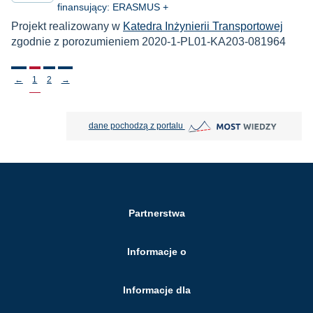
finansujący: ERASMUS +
Projekt realizowany w
Katedra Inżynierii Transportowej
zgodnie z porozumieniem 2020-1-PL01-KA203-081964
Stronicowanie
←
1
2
→
MOST Wiedzy otwiera się w nowej
dane pochodzą z portalu
Partnerstwa
Informacje o
Informacje dla