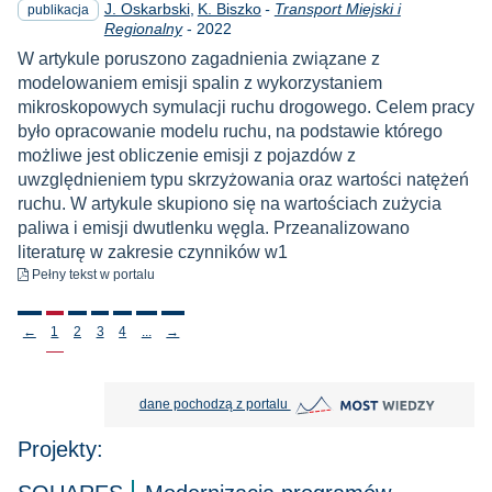
J. Oskarbski
K. Biszko
-
Transport Miejski i
publikacja
Rok
Regionalny
-
2022
W artykule poruszono zagadnienia związane z
modelowaniem emisji spalin z wykorzystaniem
mikroskopowych symulacji ruchu drogowego. Celem pracy
było opracowanie modelu ruchu, na podstawie którego
możliwe jest obliczenie emisji z pojazdów z
uwzględnieniem typu skrzyżowania oraz wartości natężeń
ruchu. W artykule skupiono się na wartościach zużycia
paliwa i emisji dwutlenku węgla. Przeanalizowano
literaturę w zakresie czynników w1
do pobrania
Pełny tekst
w portalu
Stronicowanie
←
1
2
3
4
...
→
MOST Wiedzy otwiera się w nowej
dane pochodzą z portalu
Projekty: