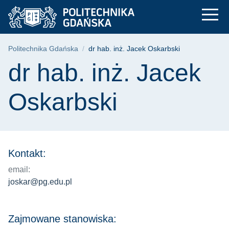
dr hab. inż. Jacek O
Przejdź
Przejdź
Przejdź
do
do
do
menu
wyszukiwarki
treści
głównego
Ścieżka nawigacyjna
Politechnika Gdańska
dr hab. inż. Jacek Oskarbski
Treść strony
dr hab. inż. Jacek
Oskarbski
Kontakt:
email:
joskar@pg.edu.pl
Zajmowane stanowiska: