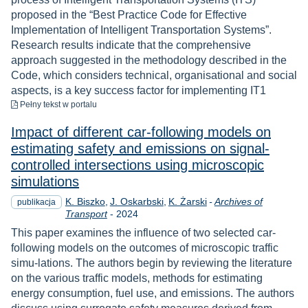
proposed in the “Best Practice Code for Effective
Implementation of Intelligent Transportation Systems”.
Research results indicate that the comprehensive
approach suggested in the methodology described in the
Code, which considers technical, organisational and social
aspects, is a key success factor for implementing IT1
do pobrania
Pełny tekst
w portalu
Impact of different car-following models on
estimating safety and emissions on signal-
controlled intersections using microscopic
simulations
K. Biszko
J. Oskarbski
K. Żarski
-
Archives of
publikacja
Rok
Transport
-
2024
This paper examines the influence of two selected car-
following models on the outcomes of microscopic traffic
simu-lations. The authors begin by reviewing the literature
on the various traffic models, methods for estimating
energy consumption, fuel use, and emissions. The authors